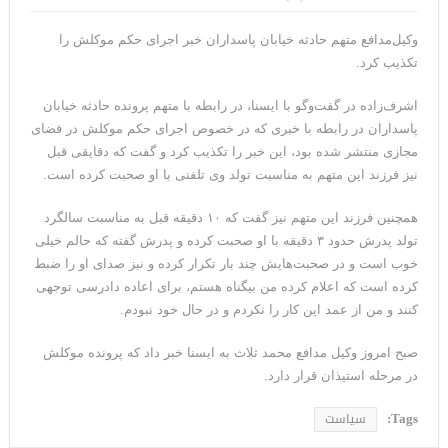
تحلیلگر سعودی: این توافق‌نامه پیامی بازدارنده در برابر حکومت
وکیل‌مدافع متهم حادثه خیابان پاسداران خبر اجرای حکم موکلش را
ایران است
تکذیب کرد.
مقام آمریکایی: تصورِ بازنده بودن برای ترامپ غیرقابل‌تحمل
اشرف‌زاده در گفت‌وگو با ایسنا، در رابطه با متهم پرونده حادثه خیابان
پاسداران در رابطه با خبری که در خصوص اجرای حکم موکلش در فضای
است+فیلم: تحلیل
مجازی منتشر شده بود،‌ این خبر را تکذیب کرد و گفت که دقایقی قبل
مقامات آمریکایی: برخی گزارش‌ها موجب گستاخ‌تر شدن حکومت
نیز فرزند این متهم به مناسبت تولد وی تلفنی با او صحبت کرده است.
ایران خواهد شد
همچنین فرزند این متهم نیز گفت که ۱۰ دقیقه قبل به مناسبت سالگرد
تولد پدرش حدود ۳ دقیقه با او صحبت کرده و پدرش گفته که حالم خیلی
خبرگزاری سپاه پاسداران: رهگیری اهداف متخاصم در نزدیکی جزیره
خوب است و در صحبت‌هایش چند بار تکرار کرده و نیز صدای او را ضبط
قشم
کرده است که اعلام کرده من بیگناه هستم، برای اعاده دادرسی توجهی
کنند و من از عمد این کار را نکردم و در حال خود نبودم.
تحلیلگر حکومتی: تفاهم هرمز پایان بحران نیست؛ خطر جنگ همچنان
صبح امروز وکیل مدافع محمد ثلاث به ایسنا خبر داد که پرونده موکلش
پابرجاست
در مرحله استیذان قرار دارد.
ایران؛ واکنش ترامپ و معاونش به اقدام تفرقه‌افکنان/سفر ژنرال
Tags:
سیاست
منیر به عربستان