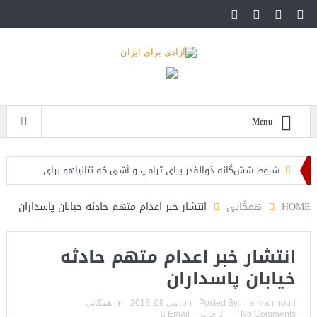
Menu
شروط شش‌گانه ذوالقدر برای ترامپ و آشی که نتانیاهو برای
ذوالقدرها پخته!
HOME
همگانی
انتشار خبر اعدام متهم حادثه خیابان پاسداران
ایران؛ فرمانده ارتش آمریکا به مقامات کاخ سفید: حملات هوایی
انتشار خبر اعدام متهم حادثه
کافی نیست
خیابان پاسداران
روزنامه: محاصره دریایی صادرات نفت ایران را فلج کرد/آمریکا: خفه
خواهند شد
arman nouri
Posted By:
on:
می 09, 2018
In:
همگانی
No Comments
چاپ
Email