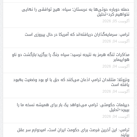
حمله دوباره حوثی‌ها به عربستان؛ سپاه: هیچ توافقی را نهایی
نخواهیم کرد+تحلیل
آگوست 05, 2026
ترامپ: سرمایه‌گذاران دریافته‌اند که آمریکا در حال پیروزی است
آگوست 04, 2026
مذاکرات تنگه هرمز به نتیجه نرسید؛ سپاه جنگ را برگزید/بازگشت دو ناو
هواپیمابر
آگوست 04, 2026
ونزوئلا؛ منتقدان ترامپ اذعان می‌کنند که حق با او بود وضعیت بهبود
یافته است
آگوست 04, 2026
دیپلمات حکومتی: ترامپ می‌خواهد یک بار برای همیشه نسخه ما را
بپیچد+تحلیل
آگوست 04, 2026
ترامپ: این آخرین فرصت برای حکومت ایران است، امیدوارم سر عقل
بیایند