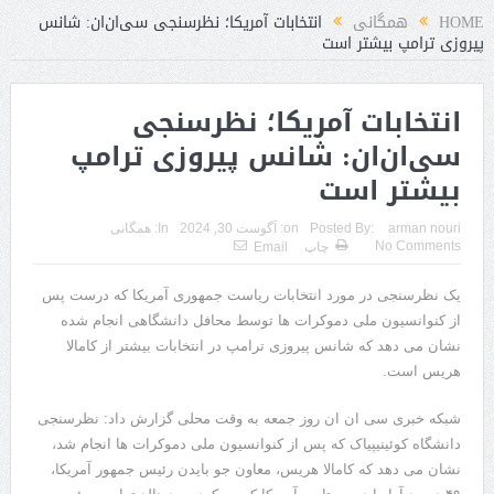
HOME
همگانی
انتخابات آمریکا؛ نظرسنجی سی‌ان‌ان: شانس
پیروزی ترامپ بیشتر است
انتخابات آمریکا؛ نظرسنجی
سی‌ان‌ان: شانس پیروزی ترامپ
بیشتر است
arman nouri
Posted By:
on:
آگوست 30, 2024
In:
همگانی
No Comments
چاپ
Email
یک نظرسنجی در مورد انتخابات ریاست جمهوری آمریکا که درست پس
از کنوانسیون ملی دموکرات ها توسط محافل دانشگاهی انجام شده
نشان می دهد که شانس پیروزی ترامپ در انتخابات بیشتر از کامالا
هریس است.
شبکه خبری سی ان ان روز جمعه به وقت محلی گزارش داد: نظرسنجی
دانشگاه کوئینیپیاک که پس از کنوانسیون ملی دموکرات ها انجام شد،
نشان می دهد که کامالا هریس، معاون جو بایدن رئیس جمهور آمریکا،