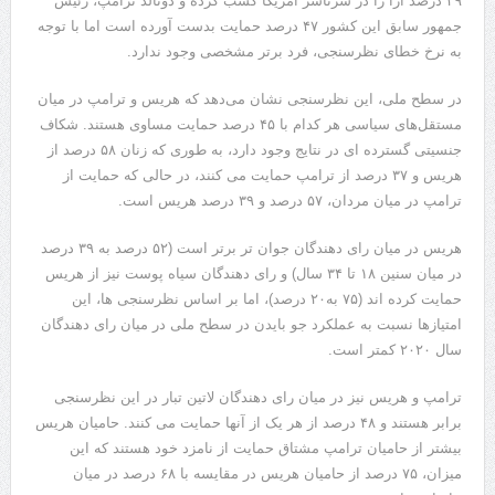
۴۹ درصد آرا را در سرتاسر آمریکا کسب کرده و دونالد ترامپ، رئیس
جمهور سابق این کشور ۴۷ درصد حمایت بدست آورده است اما با توجه
به نرخ خطای نظرسنجی، فرد برتر مشخصی وجود ندارد.
در سطح ملی، این نظرسنجی نشان می‌دهد که هریس و ترامپ در میان
مستقل‌های سیاسی هر کدام با ۴۵ درصد حمایت مساوی هستند. شکاف
جنسیتی گسترده ای در نتایج وجود دارد، به طوری که زنان ۵۸ درصد از
هریس و ۳۷ درصد از ترامپ حمایت می کنند، در حالی که حمایت از
ترامپ در میان مردان، ۵۷ درصد و ۳۹ درصد هریس است.
هریس در میان رای دهندگان جوان تر برتر است (۵۲ درصد به ۳۹ درصد
در میان سنین ۱۸ تا ۳۴ سال) و رای دهندگان سیاه پوست نیز از هریس
حمایت کرده اند (۷۵ به۲۰ درصد)، اما بر اساس نظرسنجی ها، این
امتیازها نسبت به عملکرد جو بایدن در سطح ملی در میان رای دهندگان
سال ۲۰۲۰ کمتر است.
ترامپ و هریس نیز در میان رای دهندگان لاتین تبار در این نظرسنجی
برابر هستند و ۴۸ درصد از هر یک از آنها حمایت می کنند. حامیان هریس
بیشتر از حامیان ترامپ مشتاق حمایت از نامزد خود هستند که این
میزان، ۷۵ درصد از حامیان هریس در مقایسه با ۶۸ درصد در میان