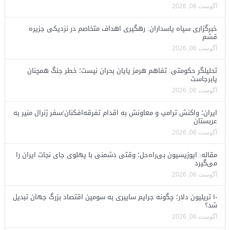
آگوست 06, 2026
خبرگزاری سپاه پاسداران: رهگیری اهداف متخاصم در نزدیکی جزیره
قشم
آگوست 06, 2026
تحلیلگر حکومتی: تفاهم هرمز پایان بحران نیست؛ خطر جنگ همچنان
پابرجاست
آگوست 06, 2026
ایران؛ واکنش ترامپ و معاونش به اقدام تفرقه‌افکنان/سفر ژنرال منیر به
عربستان
آگوست 06, 2026
مقاله: اپوزیسیون بی‌راه‌حل؛ وقتی دشمنی با پهلوی جای نجات ایران را
می‌گیرد
آگوست 06, 2026
۱۰ تریلیون دلار؛ چگونه جرایم سایبری به سومین اقتصاد بزرگ جهان تبدیل
شد؟
آگوست 06, 2026