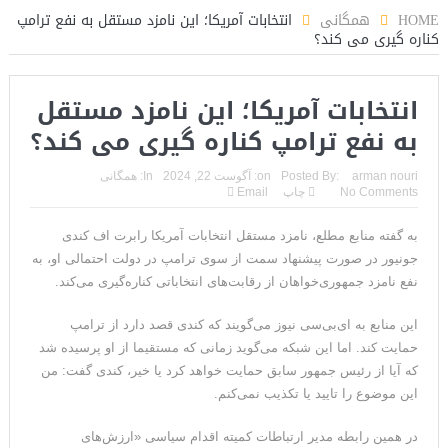
HOME
همگانی
انتخابات آمریکا؛ این نامزد مستقل به نفع ترامپ
کناره‌ گیری می‌ کند؟
انتخابات آمریکا؛ این نامزد مستقل
به نفع ترامپ کناره‌ گیری می‌ کند؟
arman nouri
Posted By:
on:
آگوست 22, 2024
In:
همگانی
No Comments
چاپ
Email
به گفته منابع مطلع، نامزد مستقل انتخابات آمریکا رابرت اف کندی
جونیور در صورت پیشنهاد سمت از سوی ترامپ در دولت احتمالی او، به
نفع نامزد جمهوری‌خواهان از رقابت‌های انتخاباتی کناره‌گیری می‌کند.
این منابع به‌ ای‌بی‌سی نیوز می‌گویند که کندی قصد دارد از ترامپ
حمایت کند. اما این شبکه می‌گوید زمانی که مستقیما از او پرسیده شد
که آیا از رئیس جمهور سابق حمایت خواهد کرد یا خیر، کندی گفت: من
این موضوع را تایید یا تکذیب نمی‌کنم.
در همین رابطه مدیر ارتباطات کمیته اقدام سیاسی «ارزش‌های