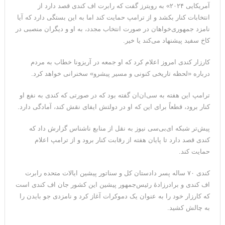
آمریکایی ۲۰۲۴» به رویترز گفت که رابرت اف کندی قصد دارد از
انتخابات کنار بکشد و از ترامپ حمایت کند اما به این بستگی دارد که آیا
نامزد جمهوری‌خواهان در صورت انتخاب مجدد، به او و دیگران منصبی در
کاخ سفید پیشنهاد می‌کند یا خیر.
کارزار کندی امروز اعلام کرد که او جمعه در آریزونا خطاب به مردم
درباره «لحظه تاریخی کنونی و مسیر پیشرو» سخنرانی خواهد کرد.
ترامپ این هفته به سی‌ان‌ان گفته بود که در صورتی که کندی به نفع او
کنار برود، قطعاً برای این که او در دولتش ایفای نقش کند، آمادگی دارد.
پیش‌تر شبکه ای‌بی‌سی نیوز به نقل از منابع ناشناس گزارش داد که
کندی قصد دارد تا پایان هفته از رقابت کنار برود و از ترامپ اعلام
حمایت کند.
کندی ۷۰ ساله پسر دادستان کل و سناتور پیشین ایالات متحده رابرت
اف کندی و برادرزادهٔ رئیس‌جمهور پیشین این کشور جان اف کندی است
که کارزار خود را به عنوان یک دموکرات آغاز کرد و نامزدی جو بایدن را
به چالش کشید.