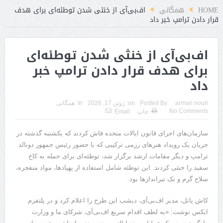
HOME
همگانی
اف‌بی‌آی از خنثی شدن توطئه‌ای برای هدف
قرار دادن ترامپ خبر داد
اف‌بی‌آی از خنثی شدن توطئه‌ای
برای هدف قرار دادن ترامپ خبر
داد
arman nouri
Posted By:
on:
ژوئن 17, 2026
In:
همگانی
No Comments
چاپ
Email
سازمان‌های اجرای قانون ایالات متحده فاش کردند که یکشنبه گذشته در
جریان یک رویداد هنرهای رزمی ترکیبی که با حضور رئیس جمهور دونالد
ترامپ و دیگر مقامات ارشد برگزار شد، توطئه‌ای برای حمله به کاخ
سفید را خنثی کردند. این توطئه شامل استفاده از پهپادها، مواد منفجره،
سلاح گرم و تک تیراندازها بود.
کاش پاتل، مدیر اف‌بی‌آی، دیشب این طرح را اعلام کرد و در پلتفرم
ایکس نوشت: «به لطف اقدام سریع اف‌بی‌آی، شرکای ما و وزارت