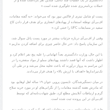
دادگستری در یک عملیات چند ایالتی، چندین نفر بازداشت شده و از
حملات برنامه‌ریزی شده جلوگیری شده است.»
پست او شامل تیتری از فاکس نیوز بود که می‌خواند: «به گفته مقامات،
اف‌بی‌آی توطئه استفاده از پهپادهای انفجاری برای هدف قرار دادن کاخ
سفید در مسابقات UFC را خنثی کرد.»
وقتی از اف‌بی‌آی درباره جزئیات بیشتر در مورد پست پاتل سوال شد،
این سازمان پاسخ داد: «در حال حاضر چیزی برای اضافه کردن نداریم.»
با این حال، وزارت دادگستری بعداً اتهاماتی را علیه پنج نفر اعلام کرد و
اظهار داشت که آنها قصد داشتند پهپادهای مملو از مواد منفجره را در
این مراسم به پرواز درآورند که باعث تخلیه محل می‌شد و در طی آن
تک‌تیراندازها «اهداف با ارزش بالا» را هدف قرار می‌دادند.
در میان دستگیرشدگان، تایسون پروپر، جوان ۱۹ ساله اهل اوهایو، بود
که مادرش هفته گذشته مقامات را از نگرانی‌های او در مورد خرید سلاح
گرم و ارتباطات آنلاینش مطلع کرد، طبق شهادت‌نامه‌ای که توسط
اف‌بی‌آی در این پرونده ثبت شده است.
طبق این شهادت‌نامه، پروپر به مقامات اعتراف کرد که در برنامه‌ریزی