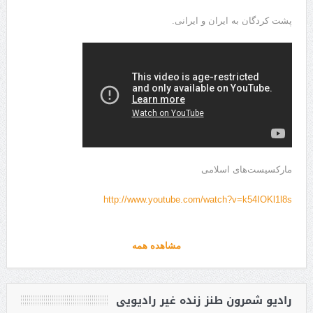
پشت کردگان به ایران و ایرانی.
مارکسیست‌های اسلامی
http://www.youtube.com/watch?v=k54IOKl1l8s
مشاهده همه
رادیو شمرون طنز زنده غیر رادیویی