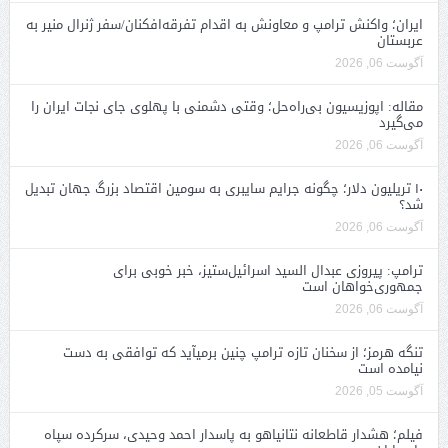
ایران؛ واکنش ترامپ و معاونش به اقدام تفرقه‌افکنان/سفر ژنرال منیر به
عربستان
آگوست 06, 2026
مقاله: اپوزیسیون بی‌راه‌حل؛ وقتی دشمنی با پهلوی جای نجات ایران را
می‌گیرد
آگوست 06, 2026
۱۰ تریلیون دلار؛ چگونه جرایم سایبری به سومین اقتصاد بزرگ جهان تبدیل
شد؟
آگوست 06, 2026
ترامپ: پیروزی عبدال السید اسرائیل‌ستیز، خبر خوبی برای
جمهوری‌خواهان است
آگوست 06, 2026
تنگه هرمز؛ از سخنان تازه ترامپ چنین برمیآید که توافقی به دست
نیامده است
آگوست 05, 2026
فیلم؛ هشدار قاطعانه نتانیاهو به پاسدار احمد وحیدی، سرکرده سپاه