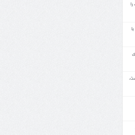
را
با
ی
ست،