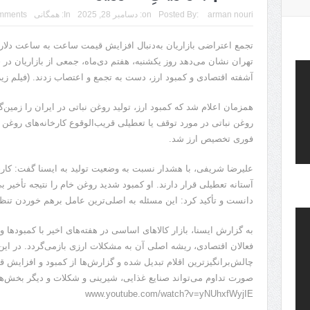
arman nouri
Posted By:
on:
دسامبر 28, 2025
In:
همگانی
mments
تجمع اعتراضی بازاریان به‌دنبال افزایش قیمت ساعت به ساعت دلار د
تهران نشان می‌دهد روز یکشنبه، هفتم دی‌ماه، جمعی از بازاریان در
آشفته اقتصادی و کمبود ارز، دست به تجمع و اعتصاب زدند. (فیلم زیر
همزمان اعلام شد که کمبود ارز، تولید روغن نباتی در ایران را زمین
روغن نباتی در مورد توقف یا تعطیلی قریب‌الوقوع کارخانه‌های روغن ن
فوری تخصیص ارز شد.
علیرضا شریفی، با هشدار نسبت به وضعیت تولید به ایسنا گفت: کارخان
آستانه تعطیلی قرار دارند. او کمبود شدید روغن خام را نتیجه تأخیر 
دانست و تأکید کرد: این مسئله به اصلی‌ترین عامل برهم خوردن تنظ
به گزارش ایسنا، بازار کالاهای اساسی در هفته‌های اخیر با کمبودها و
فعالان اقتصادی، ریشه اصلی آن به مشکلات ارزی بازمی‌گردد. در این 
چالش‌برانگیزترین اقلام تبدیل شده و گزارش‌ها از کمبود و افزایش
صورت تداوم می‌تواند صنایع غذایی، شیرینی و شکلات و دیگر بخش‌ها
www.youtube.com/watch?v=yNUhxfWyjIE