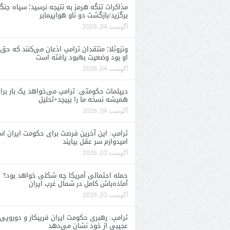
مذاکرات تنگه هرمز به نتیجه نرسید؛ سپاه جنگ 
برگزید/بازگشت دو ناو هواپیمابر
آگوست 04, 2026
ونزوئلا؛ منتقدان ترامپ اذعان می‌کنند که حق 
او بود وضعیت بهبود یافته است
آگوست 04, 2026
دیپلمات حکومتی: ترامپ می‌خواهد یک بار برا
همیشه نسخه ما را بپیچد+تحلیل
آگوست 04, 2026
ترامپ: این آخرین فرصت برای حکومت ایران ا
امیدوارم سر عقل بیایند
آگوست 03, 2026
حمله احتمالی آمریکا چه شکلی خواهد بود؟
آماده‌باش کامل در شمال غرب ایران
آگوست 03, 2026
ترامپ: رهبری حکومت ایران فریبکار و دورویی
عجیبی از خود نشان می‌دهد