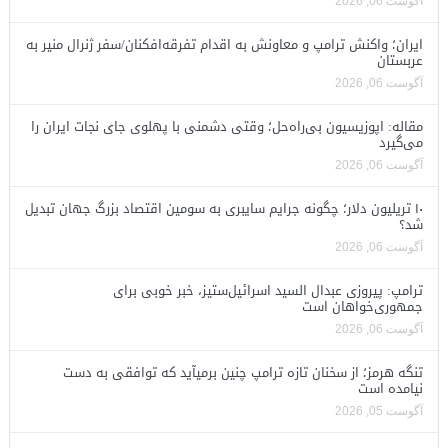
آگوست 06, 2026
ایران؛ واکنش ترامپ و معاونش به اقدام تفرقه‌افکنان/سفر ژنرال منیر به
عربستان
آگوست 06, 2026
مقاله: اپوزیسیون بی‌راه‌حل؛ وقتی دشمنی با پهلوی جای نجات ایران را
می‌گیرد
آگوست 06, 2026
۱۰ تریلیون دلار؛ چگونه جرایم سایبری به سومین اقتصاد بزرگ جهان تبدیل
شد؟
آگوست 06, 2026
ترامپ: پیروزی عبدال السید اسرائیل‌ستیز، خبر خوبی برای
جمهوری‌خواهان است
آگوست 06, 2026
تنگه هرمز؛ از سخنان تازه ترامپ چنین برمیآید که توافقی به دست
نیامده است
آگوست 05, 2026