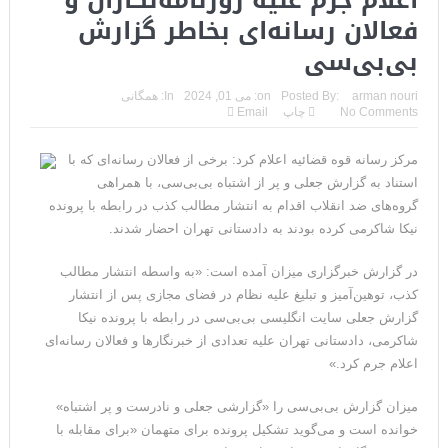
اعلام جرم علیه روزنامه‌نگاران و
مقامات آمریکایی: برخی گزارش‌ها موجب گستاخ‌تر شدن حکومت
فعالان رسانه‌ای بخاطر گزارش
بی‌بی‌سی
ایران خواهد شد
خبرگزاری سپاه پاسداران: رهگیری اهداف متخاصم در نزدیکی جزیره
arman nouri
Posted By:
on:
می 01, 2024
In:
همگانی
No Comments
چاپ
Email
قشم
مرکز رسانه قوه قضائیه اعلام کرد: برخی از فعالان رسانه‌ای که با
تحلیلگر حکومتی: تفاهم هرمز پایان بحران نیست؛ خطر جنگ همچنان
استناد به گزارش جعلی و پر از اشتباه بی‌بی‌سی، با همراهی
پابرجاست
گروه‌های ضد انقلاب اقدام به انتشار مطالب کذب در رابطه با پرونده
نیکا شاکرمی کرده بودند به دادستانی تهران احضار شدند.
ایران؛ واکنش ترامپ و معاونش به اقدام تفرقه‌افکنان/سفر ژنرال
در گزارش خبرگزاری میزان آمده است: «به واسطه انتشار مطالب
منیر به عربستان
کذب، توهین‌آمیز و تبلیغ علیه نظام در فضای مجازی پس از انتشار
گزارش جعلی سایت انگلیسی بی‌بی‌سی در رابطه با پرونده نیکا
مقاله: اپوزیسیون بی‌راه‌حل؛ وقتی دشمنی با پهلوی جای نجات
شاکرمی، دادستانی تهران علیه تعدادی از خبرنگار‌ها و فعالان رسانه‌ای
ایران را می‌گیرد
اعلام جرم کرد.»
۱۰ تریلیون دلار؛ چگونه جرایم سایبری به سومین اقتصاد بزرگ جهان
میزان گزارش بی‌بی‌سی را «گزارشی جعلی و نادرست و پر اشتباه»
خوانده است و می‌گوید تشکیل پرونده برای متهمان «برای مقابله با
تبدیل شد؟