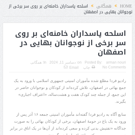
HOME
همگانی
اسلحه پاسداران خامنه‌ای بر روی سر برخی از
نوجوانان بهایی در اصفهان
اسلحه پاسداران خامنه‌ای بر روی
سر برخی از نوجوانان بهایی در
اصفهان
arman nouri
Posted By:
on:
دسامبر 11, 2024
In:
همگانی
No Comments
چاپ
Email
رادیو فردا مطلع شده مأموران امنیتی جمهوری اسلامی با ورود به یک
جمع بهائی در اصفهان، تلاش کرده‌اند از کودکان و نوجوانان حاضر در
این جمع، از جمله چند کودک هفت و هشت‌ساله، «اعتراف اجباری»
بگیرند.
منابع آگاه به رادیو فردا گفته‌اند مأموران امنیتی جمعه ۱۶ آذر پس از
ورود به یک باغ در حومهٔ اصفهان، برخی از کودکان بهائی را به صورت
جداگانه «تفتیش بدنی کرده و سعی کرده‌اند از آ‌ن‌ها در یک اتاق در برابر