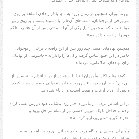
دوربین و به صورت کتبی اعتراف اجباری بگیرند».
این مأموران همچنین در زمان ورود به باغ، با قرار دادن اسلحه بر روی
سر برخی از نوجوانان، دست‌های آن‌ها را با دستبند بسته و بر روی زمین
خوابانده‌اند که به همین دلیل یکی از آنها تا مدتی پس از آن «قدرت تلکم
خود را از دست داده بود».
همچنین نهادهای امنیتی چند روز پس از این واقعه با برخی از نوجوانان
حاضر در این جمع تماس گرفته و آن‌ها را وادار به «جاسوسی از بهائیان
برای نهادهای اطلاعاتی» کرده‌اند.
به گفتهٔ منابع آگاه، مأموران ابتدا با استفاده از پهپاد اقدام به تجسس از
این باغ که در آن حدود ۴۰ شهروند و خانوادهٔ بهائی حضور داشتند، کرده
و پس از آن با ارعاب و تهدید اسلحه وارد باغ شده‌اند.
بر این اساس برخی از مأموران «بر روی پیشانی خود دوربین نصب کرده
بودند و حداقل با یک دوربین دستی نیز از تمام مراحل ورود و
اعتراف‌گیری تصویربرداری کرده‌اند».
مأموران امنیتی در هنگام ورود، حکم قضائی «ورود به باغ» و «ضبط
وسایل الکترونیک و لوکس»‌ را نشان دادند.