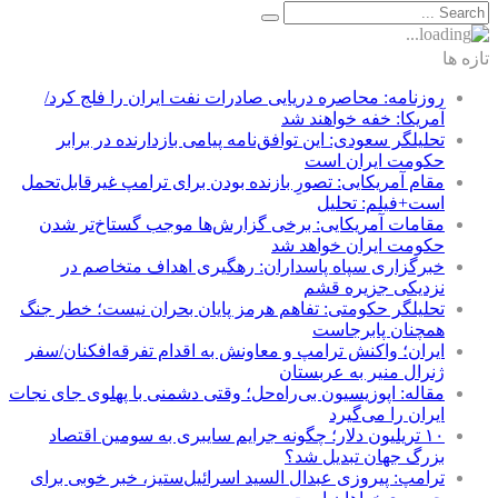
تازه ها
روزنامه: محاصره دریایی صادرات نفت ایران را فلج کرد/
آمریکا: خفه خواهند شد
تحلیلگر سعودی: این توافق‌نامه پیامی بازدارنده در برابر
حکومت ایران است
مقام آمریکایی: تصورِ بازنده بودن برای ترامپ غیرقابل‌تحمل
است+فیلم: تحلیل
مقامات آمریکایی: برخی گزارش‌ها موجب گستاخ‌تر شدن
حکومت ایران خواهد شد
خبرگزاری سپاه پاسداران: رهگیری اهداف متخاصم در
نزدیکی جزیره قشم
تحلیلگر حکومتی: تفاهم هرمز پایان بحران نیست؛ خطر جنگ
همچنان پابرجاست
ایران؛ واکنش ترامپ و معاونش به اقدام تفرقه‌افکنان/سفر
ژنرال منیر به عربستان
مقاله: اپوزیسیون بی‌راه‌حل؛ وقتی دشمنی با پهلوی جای نجات
ایران را می‌گیرد
۱۰ تریلیون دلار؛ چگونه جرایم سایبری به سومین اقتصاد
بزرگ جهان تبدیل شد؟
ترامپ: پیروزی عبدال السید اسرائیل‌ستیز، خبر خوبی برای