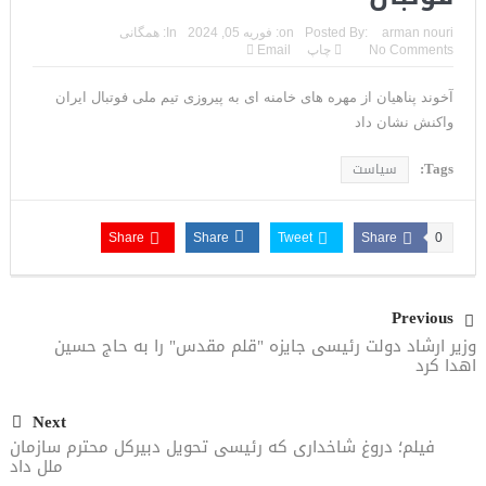
arman nouri
Posted By:
on:
فوریه 05, 2024
In:
همگانی
No Comments
چاپ
Email
آخوند پناهیان از مهره های خامنه ای به پیروزی تیم ملی فوتبال ایران
واکنش نشان داد
Tags:
سیاست
Share
Share
Tweet
Share
0
Previous
وزیر ارشاد دولت رئیسی جایزه "قلم مقدس" را به حاج حسین
اهدا کرد
Next
فیلم؛ دروغ شاخداری که رئیسی تحویل دبیرکل محترم سازمان
ملل داد