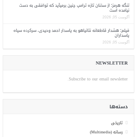
تنگه هرمز؛ از سخنان تازه ترامپ چنین برمیآید که توافقی به دست
نیامده است
آگوست 05, 2026
فیلم؛ هشدار قاطعانه نتانیاهو به پاسدار احمد وحیدی، سرکرده سپاه
پاسداران
آگوست 05, 2026
NEWSLETTER
Subscribe to our email newsletter.
دسته‌ها
تاریخی
رسانه (Multimedia)