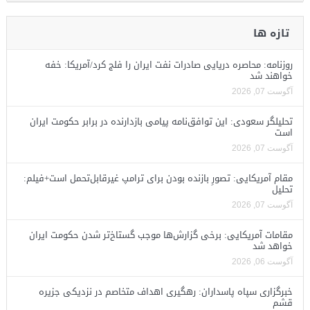
تازه ها
روزنامه: محاصره دریایی صادرات نفت ایران را فلج کرد/آمریکا: خفه
خواهند شد
آگوست 07, 2026
تحلیلگر سعودی: این توافق‌نامه پیامی بازدارنده در برابر حکومت ایران
است
آگوست 07, 2026
مقام آمریکایی: تصورِ بازنده بودن برای ترامپ غیرقابل‌تحمل است+فیلم:
تحلیل
آگوست 07, 2026
مقامات آمریکایی: برخی گزارش‌ها موجب گستاخ‌تر شدن حکومت ایران
خواهد شد
آگوست 06, 2026
خبرگزاری سپاه پاسداران: رهگیری اهداف متخاصم در نزدیکی جزیره
قشم