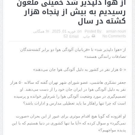
از هوا دلپذیر شد خمینی ملعون
رسیدیم به بیش از پنجاه هزار
کشته در سال
arman nouri
Posted By:
on:
فوریه 01, 2025
In:
همگانی
No Comments
چاپ
Email
از «هوا دلپذیر شد» تا «قربانیان آلودگی هوا دو برابر کشته‌شدگان
تصادفات رانندگی هستند»
«۵۰ هزار نفر در کشور به دلیل آلودگی هوا جان می‌دهند»
جعفر تشکری هاشمی، عضو شورای شهر تهران گفته که سالانه ۵۰ هزار
نفر به دلیل آلودگی هوا در ایران جان خود را از دست می‌دهند. او
تصمیم‌گیری در مورد وضعیت آلودگی هوا را شرم‌آور خوانده و پرسیده
است که چرا تنها راهکار ما باید تعطیلی مدارس و ادارات باشد؟
او افزوده که گویا هیچ اقدام موثری برای عبور از این بحران «صورت
نمی‌گیرد» و سوال کرده که «آیا ما تنها کشوری در دنیا هستیم که با این
پدیده مواجهیم؟»