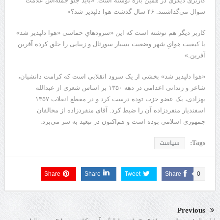
کاربری دیگری در همین باره نوشته است: «باید جلو جمله‌ا‌ش علامت
سوال می‌گذاشتند. ۴۶ سال گذشت هوا دلپذیر شد؟»
کاربر دیگر هم نوشته است که این «سرودهایِ حماسی «هوا دلپذیر شد»
با کیفیت هوایِ شهر وضعیت بسیار سورئال و زیبایی را خلق کرده آفرین
آفرین.»
«هوا دلپذیر شد» بخشی از یک سرود انقلابی است که کرامت دانشیان،
شاعر و زندانی اعدامی در دهه ۱۳۵۰ بر اساس شعری از عبدالله
بهزادی، یک عضو حزب توده درست کرد و در مقطع انقلاب ۱۳۵۷
اسفندیار منفردزاده آن را ضبط کرد. آقای منفردزاده از مخالفان
جمهوری اسلامی بوده است و هم‌اکنون در تبعید به سر می‌برد.
Tags:
سیاست
Share
Share
Tweet
Share
0
Previous