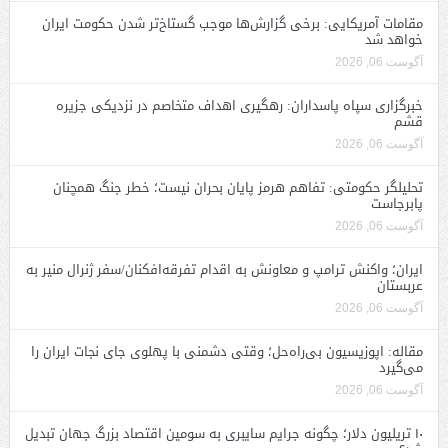
مقامات آمریکایی: برخی گزارش‌ها موجب گستاخ‌تر شدن حکومت ایران
خواهد شد
آگوست 06, 2026
خبرگزاری سپاه پاسداران: رهگیری اهداف متخاصم در نزدیکی جزیره
قشم
آگوست 06, 2026
تحلیلگر حکومتی: تفاهم هرمز پایان بحران نیست؛ خطر جنگ همچنان
پابرجاست
آگوست 06, 2026
ایران؛ واکنش ترامپ و معاونش به اقدام تفرقه‌افکنان/سفر ژنرال منیر به
عربستان
آگوست 06, 2026
مقاله: اپوزیسیون بی‌راه‌حل؛ وقتی دشمنی با پهلوی جای نجات ایران را
می‌گیرد
آگوست 06, 2026
۱۰ تریلیون دلار؛ چگونه جرایم سایبری به سومین اقتصاد بزرگ جهان تبدیل