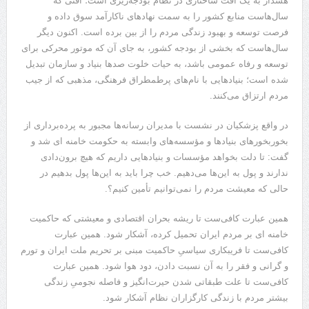
هشدار به یک آفت ساختاری در نظام بودجه‌ریزی است؛ آفتی که
سال‌هاست منابع کشور را به سمت نهاد‌های ناکارآمد سوق داده و
فرصت توسعه و بهبود زندگی مردم را از بین برده است. اکنون دیگر
سال‌هاست که بخشی از بودجه کشور، به جای آن که موتور محرکی برای
توسعه و رفاه عمومی باشد، به حیات خلوت صد‌ها بنیاد و سازمان تبدیل
شده است؛ بنیاد‌هایی با نام‌های پرطمطراق فرهنگی، مذهبی که از جیب
مردم ارتزاق می‌کنند.
در واقع پزشکیان در نشست با مدیران رسانه‌ها مجبور به پرده‌برداری از
بخوربخورهای بنیادها و مؤسسه‌های وابسته به حکومت خامنه ای شد و
گفت: تا دلت بخواهد مؤسسات و بنیادهایی داریم که هیچ برون‌دادی
ندارند و پول به این‌ها می‌دهیم. خب چرا باید به این‌ها پول بدهیم در
حالی که معیشت مردم را نمی‌توانیم تأمین کنیم؟.
همین عبارت کافی‌ست تا ریشه‌ بحران اقتصادی و معیشتی که حاکمیت
خامنه ای بر مردم ایران تحمیل کرده، آشکار شود. همین عبارت
کافی‌ست تا فریبکاری سیاسیِ حاکمیت مبنی بر تحریم ملت ایران و تورم
و گرانی و فقر را به آن نسبت دادن، دود هوا شود. همین عبارت
کافی‌ست تا علت طبقاتی شدن حیرت‌انگیز و فاصله‌ نجومیِ زندگی
بیشتر مردم با زندگی کارگزاران نظام آشکار شود.