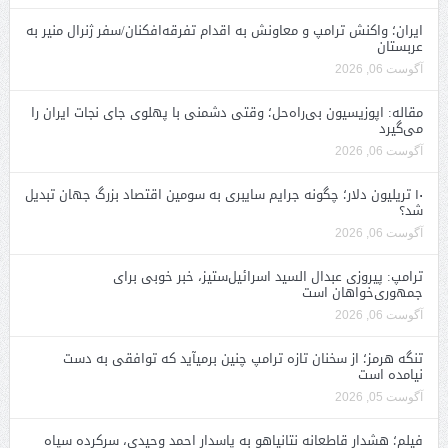
ایران؛ واکنش ترامپ و معاونش به اقدام تفرقه‌افکنان/سفر ژنرال منیر به
عربستان
آگوست 06, 2026
مقاله: اپوزیسیون بی‌راه‌حل؛ وقتی دشمنی با پهلوی جای نجات ایران را
می‌گیرد
آگوست 06, 2026
۱۰ تریلیون دلار؛ چگونه جرایم سایبری به سومین اقتصاد بزرگ جهان تبدیل
شد؟
آگوست 06, 2026
ترامپ: پیروزی عبدال السید اسرائیل‌ستیز، خبر خوبی برای
جمهوری‌خواهان است
آگوست 06, 2026
تنگه هرمز؛ از سخنان تازه ترامپ چنین برمیآید که توافقی به دست
نیامده است
آگوست 05, 2026
فیلم؛ هشدار قاطعانه نتانیاهو به پاسدار احمد وحیدی، سرکرده سپاه