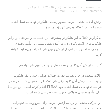
مقاله: اپوزیسیون بی‌راه‌حل؛ وقتی دشمنی با پهلوی جای نجات
arman nouri
Posted By:
on:
ژوئن 09, 2025
In:
همگانی
No Comments
چاپ
Email
ایران را می‌گیرد
ارتش ایالات متحده آمریکا به‌طور رسمی هلیکوپتر تهاجمی نسل آینده
۱۰ تریلیون دلار؛ چگونه جرایم سایبری به سومین اقتصاد بزرگ جهان
خود را با نام MV-75 معرفی کرد (فیلم زیر)
تبدیل شد؟
به گزارش تکناک، این هلیکوپتر پیشرفته، برد عملیاتی و سرعتی دو برابر
ترامپ: پیروزی عبدال السید اسرائیل‌ستیز، خبر خوبی برای
هلیکوپترهای بلک‌هاوک دارد و در آینده نقش مهمی در مأموریت‌های
تهاجمی، نجات و پشتیبانی از ارتش و نیروهای عملیات ویژه ایفا خواهد
جمهوری‌خواهان است
کرد.
تنگه هرمز؛ از سخنان تازه ترامپ چنین برمیآید که توافقی به دست
گام بلند ارتش آمریکا در توسعه نسل جدید هلیکوپترهای تهاجمی
نیامده است
ایالات متحده در حال تقویت قدرت حملات هوایی خود با یک هلیکوپتر
فیلم؛ هشدار قاطعانه نتانیاهو به پاسدار احمد وحیدی، سرکرده
جدید است. ارتش آمریکا به‌تازگی نام MV-75 را به‌عنوان شناسه رسمی
هواپیمای تهاجمی نسل آینده خود FLRAA اعلام کرده است. این هواپیما
سپاه پاسداران
برای مأموریت‌های طولانی و پرسرعت طراحی شده است.
خبرگزاری رویترز از اختلاف نظر در مذاکرات در باره تنگه هرمز خبر داد
این حرکت بخشی از برنامه ارتش آمریکا برای به‌روزرسانی تجهیزات
سنتکام: ما همچنان به اعمال محاصره علیه رژیم ایران ادامه
خود و ساخت نسل جدید هلیکوپتر تاکتیکی تهاجمی و پشتیبانی است. این