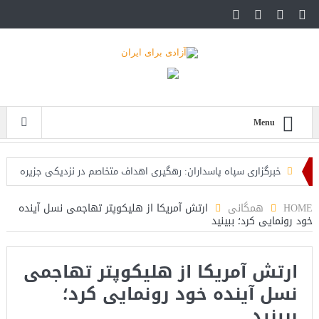
Menu
خبرگزاری سپاه پاسداران: رهگیری اهداف متخاصم در نزدیکی جزیره
قشم
HOME
همگانی
ارتش آمریکا از هلیکوپتر تهاجمی نسل آینده
خود رونمایی کرد؛ ببینید
تحلیلگر حکومتی: تفاهم هرمز پایان بحران نیست؛ خطر جنگ همچنان
پابرجاست
ارتش آمریکا از هلیکوپتر تهاجمی
ایران؛ واکنش ترامپ و معاونش به اقدام تفرقه‌افکنان/سفر ژنرال
نسل آینده خود رونمایی کرد؛
منیر به عربستان
ببینید