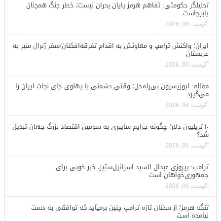
تحلیلگر حکومتی: تفاهم هرمز پایان بحران نیست؛ خطر جنگ همچنان
پابرجاست
آگوست 06, 2026
ایران؛ واکنش ترامپ و معاونش به اقدام تفرقه‌افکنان/سفر ژنرال منیر به
عربستان
آگوست 06, 2026
مقاله: اپوزیسیون بی‌راه‌حل؛ وقتی دشمنی با پهلوی جای نجات ایران را
می‌گیرد
آگوست 06, 2026
۱۰ تریلیون دلار؛ چگونه جرایم سایبری به سومین اقتصاد بزرگ جهان تبدیل
شد؟
آگوست 06, 2026
ترامپ: پیروزی عبدال السید اسرائیل‌ستیز، خبر خوبی برای
جمهوری‌خواهان است
آگوست 06, 2026
تنگه هرمز؛ از سخنان تازه ترامپ چنین برمیآید که توافقی به دست
نیامده است