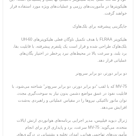
هلیکوپتر‌ها در مأموریت‌های رزمی و عملیات‌های ویژه مورد استفاده قرار
می‌دهیم
خواهند گرفت.
جایگزینی پیشرفته برای بلک‌هاوک
هلیکوپتر FLRAA با هدف تکمیل ناوگان فعلی هلیکوپترهای UH-60
بلک‌هاوک طراحی شده و قرار است یک پلتفرم پیشرفته، با قابلیت بقا،
برد بلند، و سرعت بالا در محیط‌های نبرد پرخطر در اختیار یگان‌های
عملیاتی قرار دهد.
دو برابر دورتر، دو برابر سریع‌تر
MV-75 که با لقب “دو برابر دورتر، دو برابر سریع‌تر” شناخته می‌شود، با
قابلیت نفوذ در عمق مواضع دشمن بدون نیاز به سوخت‌گیری مجدد،
توان مانور تاکتیکی نیروها را در مقیاس عملیاتی و راهبردی به‌شدت
افزایش می‌دهد.
ژنرال دیوید فیلیپس، مدیر اجرایی برنامه‌های هوانوردی ارتش ایالات
متحده، می‌گوید: MV-75 سرعت، برد و پایداری لازم برای انجام
مأموریت‌های تهاجمی هوایی، امداد، تخلیه و پشتیبانی در درگیری‌های