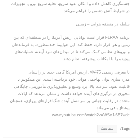
چشمگیری کاهش داده و امکان نفوذ سریع، تخلیه سریع نیرو یا تجهیزات
در شرایط آتش دشمن را فراهم می‌کند.
سلطه در منطقه هوایی – زمینی
برنامه FLRAA قرار است توانایی ارتش آمریکا را در منطقه‌ای که بین
زمین و هوا قرار دارد، حفظ کند. این هواپیما چندمنظوره، به فرماندهان
و نیروهای نظامی کمک می‌کند تا در میدان‌های نبرد آینده، عملیات‌های
پیچیده را با امکانات پیشرفته انجام دهند.
با معرفی رسمی MV-75، ارتش آمریکا گامی جدی در راستای
مدرن‌سازی توان تهاجمی هوایی خود برداشته است. این هلیکوپتر با
قابلیت نفوذ، سرعت بالا، برد وسیع و تطبیق‌پذیری مأموریتی، جایگاهی
محوری در درگیری‌های آینده خواهد داشت و نشان می‌دهد که ایالات
متحده در رقابت جهانی بر سر نسل آینده جنگ‌افزارهای پروازی، همچنان
پیشتاز باقی می‌ماند.
www.youtube.com/watch?v=WSeJ-6E7wdc
Tags:
سیاست