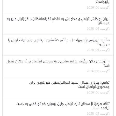
پابرجاست
آگوست 06, 2026
ایران؛ واکنش ترامپ و معاونش به اقدام تفرقه‌افکنان/سفر ژنرال منیر به
عربستان
آگوست 06, 2026
مقاله: اپوزیسیون بی‌راه‌حل؛ وقتی دشمنی با پهلوی جای نجات ایران را
می‌گیرد
آگوست 06, 2026
۱۰ تریلیون دلار؛ چگونه جرایم سایبری به سومین اقتصاد بزرگ جهان تبدیل
شد؟
آگوست 06, 2026
ترامپ: پیروزی عبدال السید اسرائیل‌ستیز، خبر خوبی برای
جمهوری‌خواهان است
آگوست 06, 2026
تنگه هرمز؛ از سخنان تازه ترامپ چنین برمیآید که توافقی به دست
نیامده است
آگوست 05, 2026