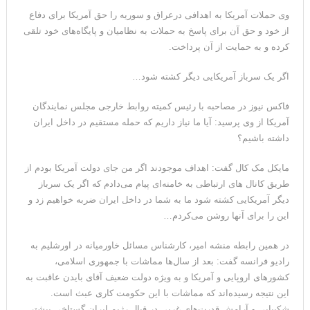
وی حملات آمریکا به اهدافی درعراق و سوریه را حق آمریکا برای دفاع
از خود و حق آن برای پاسخ به حملات به نظامیان و پایگاه‌های خود تلقی
کرده و به حمایت از آن پرداخت.
اگر یک سرباز آمریکایی دیگر کشته شود…
فاکس نیوز در مصاحبه با رئیس کمیته روابط خارجی مجلس نمایندگان
آمریکا از وی پرسید: آیا ما نیاز داریم که حمله‌ مستقیم در داخل ایران
داشته باشیم؟
مایکل مک کال گفت: اهداف موجودند اگر من جای دولت آمریکا بودم از
طریق کانال های ارتباطی به خامنه‌ای پیام می‌دادم که اگر یک سرباز
دیگر آمریکایی کشته شود ما به شما در داخل ایران ضربه خواهیم زد و
این را برای آنها روشن می‌کردم…
در همین رابطه منشه امیر، کارشناس مسائل خاورمیانه در اورشلیم به
رادیو فرانسه گفت: بعد از سال‌ها مماشات با جمهوری اسلامی،
کشورهای اروپایی و آمریکا و به ویژه دولت ضعیف آقای بایدن عاقبت به
این نتیجه رسیده‌اند که مماشات با این حکومت کاری عبث است.
شکیبایی و آرامش قدرت‌های غربی در قبال رژیم ایران گستاخی بیشتر