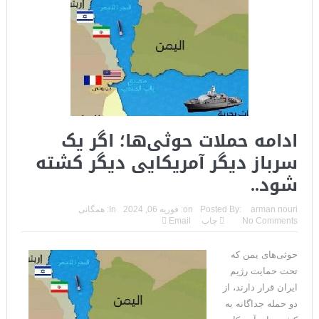
ادامه حملات حوثی‌ها؛ اگر یک
سرباز دیگر آمریکایی دیگر کشته
شود..
arman nouri
Posted By:
on:
فوریه 06, 2024
In:
همگانی
No Comments
چاپ
Email
حوثی‌های یمن که
تحت حمایت رژیم
ایران قرار دارند، از
دو حمله جداگانه به