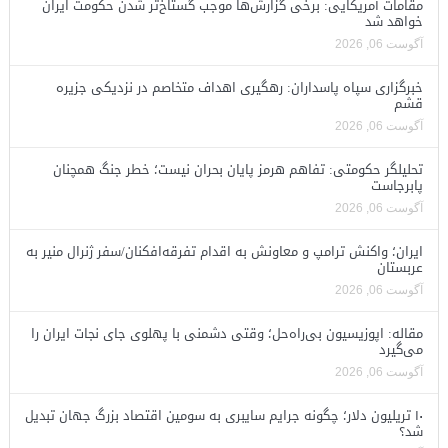
مقامات آمریکایی: برخی گزارش‌ها موجب گستاخ‌تر شدن حکومت ایران
خواهد شد
آگوست 06, 2026
خبرگزاری سپاه پاسداران: رهگیری اهداف متخاصم در نزدیکی جزیره
قشم
آگوست 06, 2026
تحلیلگر حکومتی: تفاهم هرمز پایان بحران نیست؛ خطر جنگ همچنان
پابرجاست
آگوست 06, 2026
ایران؛ واکنش ترامپ و معاونش به اقدام تفرقه‌افکنان/سفر ژنرال منیر به
عربستان
آگوست 06, 2026
مقاله: اپوزیسیون بی‌راه‌حل؛ وقتی دشمنی با پهلوی جای نجات ایران را
می‌گیرد
آگوست 06, 2026
۱۰ تریلیون دلار؛ چگونه جرایم سایبری به سومین اقتصاد بزرگ جهان تبدیل
شد؟