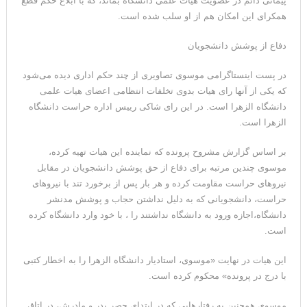
پیمانی دائم در عضویت هیات علمی دانشگاه بماند، که با ابلاغ حکم قطع
همکرای این امکان هم از او سلب شده است.
دفاع از پوشش دانشجویان
در پست اینستاگرامی موسوی تصاویری از چند حکم اداری دیده می‌شود
که یکی از آنها رای هیات بدوی تخلفات انتظامی اعضای هیات علمی
دانشگاه الزهرا است. در این رای شاکی رییس اداره حراست دانشگاه
الزهرا است.
بر اساس گزارش مشروح پرونده که نماینده این هیات تهیه کرده،
موسوی چندین مرتبه برای دفاع از حق پوشش دانشجویان در مقابل
نیروهای حراست مقاومت کرده و هر بار پس از برخورد تند با نیروهای
حراست، دانشجویانی که به دلیل نداشتن حجاب و پوشش مدنشر
دانشگاه،اجازه ورود به دانشگاه نداشتند را ، با خود وارد دانشگاه کرده
است.
این هیات در نهایت «موسوی، استادیار دانشگاه الزهرا را به اخطار کتبی
با درج در پرونده» محکوم کرده است.
موسوی همچنین به رفتار‌هایی که در ابتدای حصر پدر و مادرش، در اتاق