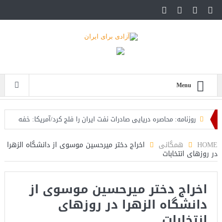
Menu
روزنامه: محاصره دریایی صادرات نفت ایران را فلج کرد/آمریکا: خفه
خواهند شد
HOME
همگانی
اخراج دختر میرحسین موسوی از دانشگاه الزهرا
در روزهای انتخابات
تحلیلگر سعودی: این توافق‌نامه پیامی بازدارنده در برابر حکومت
ایران است
اخراج دختر میرحسین موسوی از
مقام آمریکایی: تصورِ بازنده بودن برای ترامپ غیرقابل‌تحمل
دانشگاه الزهرا در روزهای
است+فیلم: تحلیل
انتخابات