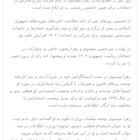
روز پس از اطلاع‌رسانی زهرا موسوی از عدم شرکت پدر و مادرش در
ترامپ: پیروزی عبدال السید اسرائیل‌ستیز، خبر خوبی برای
انتخابات برای تعیین جانشین رئیسی، به او ابلاغ شده است.
جمهوری‌خواهان است
از نخستین روزهای پس از تائید صلاحیت نامزدهای موردنظام جمهوری
اسلامی و پیش از برگزاری دور اول و دوم رای‌گیری، فشار‌ها بر خانواده
میرحسین موسوی برای شرکت در انتخابات ۱۴۰۳ افزایش یافته بود.
در نهایت، میرحسین موسوی و زهرا رهنورد حاضر به مشارکت در
انتخابات ریاست جمهوری ۱۴۰۳ نشدند و پیشنهاد اخذ رای از درون حصر
را نیز رد کردند.
زهرا موسوی در پست اینستاگرامی خود در شرح آن‌چه بر سر او رفته
نوشته برخلاف قانون و همزمان با گرفتن رتبه استادیاری، در مورد او
استثنا قائل شده‌اند و اجازه نداده‌اند وضعیت استخدامی او قطعی شود و
در سال ۱۳۹۹ هم درخواست او برای تبدیل وضعیت استخدامی با
مخالفت سه ارگان اطلاعاتی بی‌نتیجه مانده است.
زهرا موسوی نوشته مقامات وزارت علوم به او گفته‌اند دلیل عدم جذب
او به عنوان استخدام قطعی، دستور «وتوی» وزارت اطلاعات در سه
دولت گذشته است و او در این شرایط پذیرفته که به عنوان نیروی