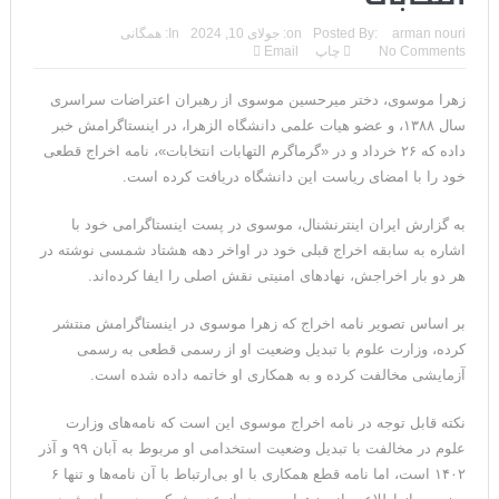
مقامات آمریکایی: برخی گزارش‌ها موجب گستاخ‌تر شدن حکومت
arman nouri
Posted By:
on:
جولای 10, 2024
In:
همگانی
No Comments
چاپ
Email
ایران خواهد شد
زهرا موسوی، دختر میرحسین موسوی از رهبران اعتراضات سراسری
خبرگزاری سپاه پاسداران: رهگیری اهداف متخاصم در نزدیکی جزیره
سال ۱۳۸۸، و عضو هیات علمی دانشگاه الزهرا، در اینستاگرامش خبر
قشم
داده که ۲۶ خرداد و در «گرماگرم التهابات انتخابات»، نامه اخراج قطعی
خود را با امضای ریاست این دانشگاه دریافت کرده است.
تحلیلگر حکومتی: تفاهم هرمز پایان بحران نیست؛ خطر جنگ همچنان
به گزارش ایران اینترنشنال، موسوی در پست اینستاگرامی خود با
پابرجاست
اشاره به سابقه اخراج قبلی خود در اواخر دهه هشتاد شمسی نوشته در
ایران؛ واکنش ترامپ و معاونش به اقدام تفرقه‌افکنان/سفر ژنرال
هر دو بار اخراجش، نهادهای امنیتی نقش اصلی را ایفا کرده‌اند.
منیر به عربستان
بر اساس تصویر نامه اخراج که زهرا موسوی در اینستاگرامش منتشر
کرده، وزارت علوم با تبدیل وضعیت او از رسمی قطعی به رسمی
مقاله: اپوزیسیون بی‌راه‌حل؛ وقتی دشمنی با پهلوی جای نجات
آزمایشی مخالفت کرده و به همکاری او خاتمه داده شده است.
ایران را می‌گیرد
نکته قابل توجه در نامه اخراج موسوی این است که نامه‌های وزارت
۱۰ تریلیون دلار؛ چگونه جرایم سایبری به سومین اقتصاد بزرگ جهان
علوم در مخالفت با تبدیل وضعیت استخدامی او مربوط به آبان ۹۹ و آذر
۱۴۰۲ است، اما نامه قطع همکاری با او بی‌ارتباط با آن نامه‌ها و تنها ۶
تبدیل شد؟