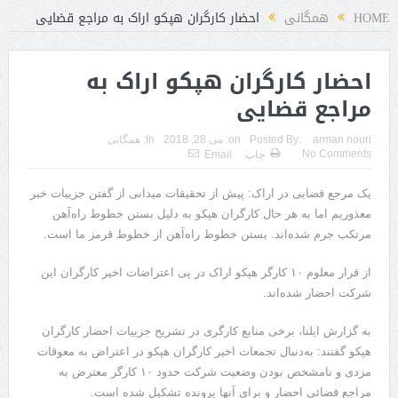
HOME
همگانی
احضار کارگران هپکو اراک به مراجع قضایی
احضار کارگران هپکو اراک به
مراجع قضایی
arman nouri
Posted By:
on:
می 28, 2018
In:
همگانی
No Comments
چاپ
Email
یک مرجع قضایی در اراک: پیش از تحقیقات میدانی از گفتن جزییات خبر
معذوریم اما به هر حال کارگران هپکو به دلیل بستن خطوط راه‌آهن
مرتکب جرم شده‌اند. بستن خطوط راه‌آهن از خطوط قرمز ما است.
از قرار معلوم ۱۰ کارگر هپکو اراک در پی اعتراضات اخیر کارگران این
شرکت احضار شده‌اند.
به گزارش ایلنا، برخی منابع کارگری در تشریح جزییات احضار کارگران
هپکو گفتند: به‌دنبال تجمعات اخیر کارگران هپکو در اعتراض به معوقات
مزدی و نامشخص بودن وضعیت شرکت حدود ۱۰ کارگر معترض به
مراجع قضائی احضار و برای آنها پرونده تشکیل شده است.