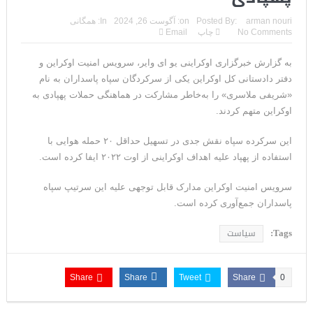
مقامات آمریکایی: برخی گزارش‌ها موجب گستاخ‌تر شدن حکومت
arman nouri
Posted By:
on:
آگوست 26, 2024
In:
همگانی
No Comments
چاپ
Email
ایران خواهد شد
به گزارش خبرگزاری اوکراینی یو ای وایر، سرویس امنیت اوکراین و
خبرگزاری سپاه پاسداران: رهگیری اهداف متخاصم در نزدیکی جزیره
دفتر دادستانی کل اوکراین یکی از سرکردگان سپاه پاسداران به نام
قشم
«شریفی ملاسری» را به‌خاطر مشارکت در هماهنگی حملات پهپادی به
اوکراین متهم کردند.
تحلیلگر حکومتی: تفاهم هرمز پایان بحران نیست؛ خطر جنگ همچنان
این سرکرده سپاه نقش جدی در تسهیل حداقل ۲۰ حمله هوایی با
پابرجاست
استفاده از پهپاد علیه اهداف اوکراینی از اوت ۲۰۲۲ ایفا کرده است.
ایران؛ واکنش ترامپ و معاونش به اقدام تفرقه‌افکنان/سفر ژنرال
سرویس امنیت اوکراین مدارک قابل توجهی علیه این سرتیپ سپاه
منیر به عربستان
پاسداران جمع‌آوری کرده است.
مقاله: اپوزیسیون بی‌راه‌حل؛ وقتی دشمنی با پهلوی جای نجات
Tags:
سیاست
ایران را می‌گیرد
۱۰ تریلیون دلار؛ چگونه جرایم سایبری به سومین اقتصاد بزرگ جهان
Share
Share
Tweet
Share
0
تبدیل شد؟