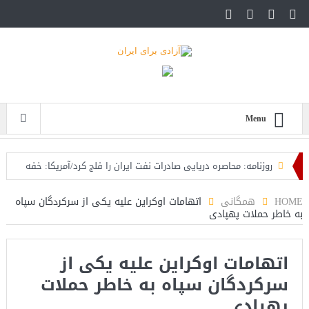
Menu
روزنامه: محاصره دریایی صادرات نفت ایران را فلج کرد/آمریکا: خفه
خواهند شد
HOME
همگانی
اتهامات اوکراین علیه یکی از سرکردگان سپاه
به خاطر حملات پهپادی
تحلیلگر سعودی: این توافق‌نامه پیامی بازدارنده در برابر حکومت
ایران است
اتهامات اوکراین علیه یکی از
مقام آمریکایی: تصورِ بازنده بودن برای ترامپ غیرقابل‌تحمل
سرکردگان سپاه به خاطر حملات
است+فیلم: تحلیل
پهپادی