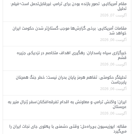
مقام آمریکایی: تصورِ بازنده بودن برای ترامپ غیرقابل‌تحمل است+فیلم:
تحلیل
آگوست 07, 2026
مقامات آمریکایی: برخی گزارش‌ها موجب گستاخ‌تر شدن حکومت ایران
خواهد شد
آگوست 06, 2026
خبرگزاری سپاه پاسداران: رهگیری اهداف متخاصم در نزدیکی جزیره
قشم
آگوست 06, 2026
تحلیلگر حکومتی: تفاهم هرمز پایان بحران نیست؛ خطر جنگ همچنان
پابرجاست
آگوست 06, 2026
ایران؛ واکنش ترامپ و معاونش به اقدام تفرقه‌افکنان/سفر ژنرال منیر به
عربستان
آگوست 06, 2026
مقاله: اپوزیسیون بی‌راه‌حل؛ وقتی دشمنی با پهلوی جای نجات ایران را
می‌گیرد