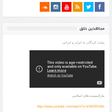
مجاهدین خلق
پشت کردگان به ایران و ایرانی.
مارکسیست‌های اسلامی
http://www.youtube.com/watch?v=k54IOKl1l8s