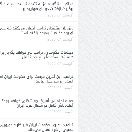
مذاکرات تنگه هرمز به نتیجه نرسید؛ سپاه جنگ 
برگزید/بازگشت دو ناو هواپیمابر
آگوست 04, 2026
ونزوئلا؛ منتقدان ترامپ اذعان می‌کنند که حق 
او بود وضعیت بهبود یافته است
آگوست 04, 2026
دیپلمات حکومتی: ترامپ می‌خواهد یک بار برا
همیشه نسخه ما را بپیچد+تحلیل
آگوست 04, 2026
ترامپ: این آخرین فرصت برای حکومت ایران ا
امیدوارم سر عقل بیایند
آگوست 03, 2026
حمله احتمالی آمریکا چه شکلی خواهد بود؟
آماده‌باش کامل در شمال غرب ایران
آگوست 03, 2026
ترامپ: رهبری حکومت ایران فریبکار و دورویی
عجیبی از خود نشان می‌دهد