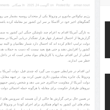
arman nouri
Posted By:
on:
آگوست 24, 2025
In:
همگانی
mments
رژیم نیکولاس مادورو در ونزوئلا یکی از متحدان روسیه بشمار می رود
گفتگوهای اخیر خود در آلاسکا بر سر این کشور نیز معامله کرده‌ باشند
به تازگی آمریکا اقدام به اعزام چند ناوشکن جنگی این کشور به سم
گزارش‌ها از احتمال استقرار چهار هزار تفنگدار دریایی آمریکا در من
دولت ترامپ اعلام کرده اند که احتمال دارد شمار نظامیان و البته ن
کشور را افزایش دهند و حتی هیچ بعید نیست که دست به حملات هدفمند
اصلی از این اقدام، مبارزه با کارتل‌های مواد مخدر است که در داخل خ
خطر می اندازند.
این اقدام در شرایطی صورت می گیرد که چندی قبل، دولت آمریکا ب
ونزوئلا یک جایزه پنجاه میلیون دلاری تعیین کرده بود. در جبهه مقابل،
دولت آمریکا از مقاومت حداکثری خبر می دهد و شخص رئیس جمهور ون
نیروهای طرفدار حکومت برای مقابله با هرگونه حمله احتمالی دولت آ
در همین حال برخی گزارش ها حاکی از آن هستند که سرویس های امنی
مقام های این کشور به اتهام همکاری برای اجرای کودتا در ونزوئلا ک
دارند به این پرسش پاسخ دهند که براستی دولت ترامپ از اقدام جدید