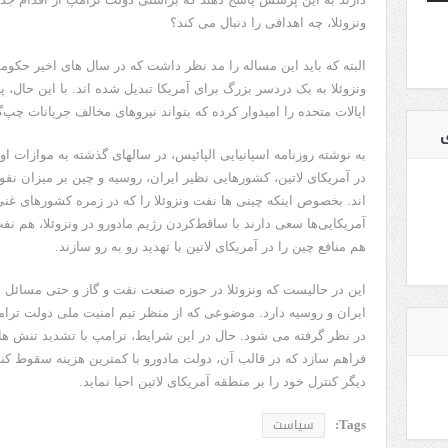
ونزوئلا، چه اهدافی را دنبال می کند؟
البته که باید این مساله را مد نظر داشت که در سال های اخیر حکومت
ونزوئلا به یک دردسر بزرگ برای آمریکا تبدیل شده اند. با این حال، پ
ایالات متحده را امیدوار کرده که بتواند نیروهای مخالف جریانات چپ‌گ
ی
به نوشته روزنامه اسپانیایی الپائیس، در سالهای گذشته به موازات او
در آمریکای لاتین، کشورهایی نظیر ایران، روسیه و چین بر میزان نف
اند. بخصوص اینکه چینی ها نفت ونزوئلا را که در زمره کشورهای غنی
آمریکایی‌ها سعی دارند با ساقط‌کردن رژیم مادورو در ونزوئلا، هم نف
هم منافع چین را در آمریکای لاتین با تهدید رو به رو سازند.
این در حالیست که ونزوئلا در حوزه صنعت نفت و گاز و حتی مسائل ن
ایران و روسیه دارد. موضوعی که از منظر تیم امنیت ملی دولت ترامپ
در نظر گرفته می شود. حال در این شرایط، ترامپ با تشدید تنش ها 
فراهم سازد که در قالب آن، دولت مادورو با کمترین هزینه سقوط کند 
دیگر کنترل خود را بر منطقه آمریکای لاتین احیا نماید.
Tags:
سیاست