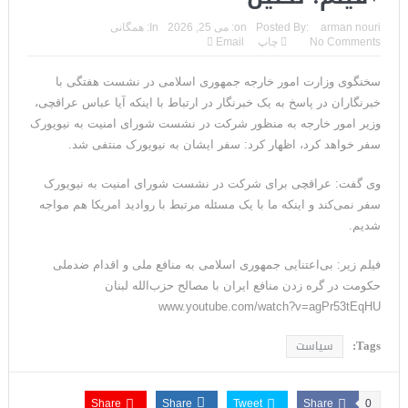
تحلیلگر سعودی: این توافق‌نامه پیامی بازدارنده در برابر حکومت
arman nouri
Posted By:
on:
می 25, 2026
In:
همگانی
No Comments
چاپ
Email
ایران است
سخنگوی وزارت امور خارجه جمهوری اسلامی در نشست هفتگی با
مقام آمریکایی: تصورِ بازنده بودن برای ترامپ غیرقابل‌تحمل
خبرنگاران در پاسخ به یک خبرنگار در ارتباط با اینکه آیا عباس عراقچی،
است+فیلم: تحلیل
وزیر امور خارجه به منظور شرکت در نشست شورای امنیت به نیویورک
سفر خواهد کرد، اظهار کرد: سفر ایشان به نیویورک منتفی شد.
مقامات آمریکایی: برخی گزارش‌ها موجب گستاخ‌تر شدن حکومت
وی گفت: عراقچی برای شرکت در نشست شورای امنیت به نیویورک
ایران خواهد شد
سفر نمی‌کند و اینکه ما با یک مسئله مرتبط با روادید امریکا هم مواجه
خبرگزاری سپاه پاسداران: رهگیری اهداف متخاصم در نزدیکی جزیره
شدیم.
قشم
فیلم زیر: بی‌اعتنایی جمهوری اسلامی به منافع ملی و اقدام ضدملی
حکومت در گره زدن منافع ایران با مصالح حزب‌الله لبنان
تحلیلگر حکومتی: تفاهم هرمز پایان بحران نیست؛ خطر جنگ همچنان
www.youtube.com/watch?v=agPr53tEqHU
پابرجاست
Tags:
سیاست
ایران؛ واکنش ترامپ و معاونش به اقدام تفرقه‌افکنان/سفر ژنرال
منیر به عربستان
Share
Share
Tweet
Share
0