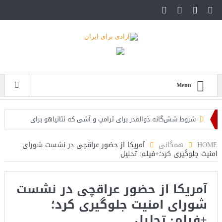
Menu
شروط شش‌گانه ذوالقدر برای ترامپ و آشی که نتانیاهو برای
ذوالقدرها پخته!
HOME
همگانی
آمریکا از حضور عراقچی در نشست شورای
امنیت جلوگیری کرد؛+فیلم: تحلیل
ایران؛ فرمانده ارتش آمریکا به مقامات کاخ سفید: حملات هوایی
کافی نیست
آمریکا از حضور عراقچی در نشست
روزنامه: محاصره دریایی صادرات نفت ایران را فلج کرد/آمریکا: خفه
شورای امنیت جلوگیری کرد؛
خواهند شد
+فیلم: تحلیل