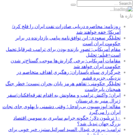
تازه ها
روزنامه: محاصره دریایی صادرات نفت ایران را فلج کرد/
آمریکا: خفه خواهند شد
تحلیلگر سعودی: این توافق‌نامه پیامی بازدارنده در برابر
حکومت ایران است
مقام آمریکایی: تصورِ بازنده بودن برای ترامپ غیرقابل‌تحمل
است+فیلم: تحلیل
مقامات آمریکایی: برخی گزارش‌ها موجب گستاخ‌تر شدن
حکومت ایران خواهد شد
خبرگزاری سپاه پاسداران: رهگیری اهداف متخاصم در
نزدیکی جزیره قشم
تحلیلگر حکومتی: تفاهم هرمز پایان بحران نیست؛ خطر جنگ
همچنان پابرجاست
ایران؛ واکنش ترامپ و معاونش به اقدام تفرقه‌افکنان/سفر
ژنرال منیر به عربستان
مقاله: اپوزیسیون بی‌راه‌حل؛ وقتی دشمنی با پهلوی جای نجات
ایران را می‌گیرد
۱۰ تریلیون دلار؛ چگونه جرایم سایبری به سومین اقتصاد
بزرگ جهان تبدیل شد؟
ترامپ: پیروزی عبدال السید اسرائیل‌ستیز، خبر خوبی برای