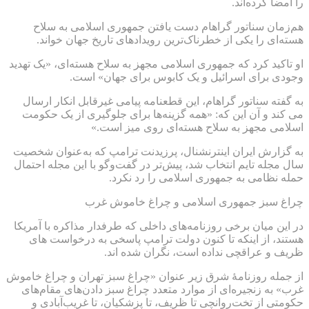
را امضا کرده‌اند.
هم‌زمان سناتور گراهام دست یافتن جمهوری اسلامی به سلاح
هسته‌ای را یکی از خطرناک‌ترین رویدادهای تاریخ جهان خواند.
او تاکید کرد که جمهوری اسلامی مجهز به سلاح هسته‌ای، «یک تهدید
وجودی برای اسرائیل و یک کابوس برای جهان» است.
به گفته سناتور گراهام، این قطعنامه پیامی غیرقابل انکار ارسال
می کند و آن این که: «همه گزینه‌ها برای جلوگیری از یک حکومت
اسلامی مجهز به سلاح هسته‌ای روی میز است.»
به گزارش ایران اینترنشنال، پرزیدنت ترامپ که به‌عنوان شخصیت
سال مجله تایم انتخاب شد، پیش‌تر در گفت‌وگو با این مجله احتمال
حمله نظامی به جمهوری اسلامی را رد نکرد.
چراغ سبز جمهوری اسلامی و چراغ خاموش غرب
در این میان برخی روزنامه‌های داخلی که طرفدار مذاکره با آمریکا
هستند، از اینکه تا کنون دولت ترامپ پاسخی به درخواست های
ظریف و عراقچی نداده است، نگران شده اند.
از جمله روزنامهٔ شرق زیر عنوان «چراغ سبز تهران و چراغ خاموش
غرب» به زنجیره‌ای از موارد متعدد چراغ سبز دادن‌های مقام‌های
حکومتی از تخت‌روانچی تا ظریف، تا پزشکیان، تا غریب‌آبادی و