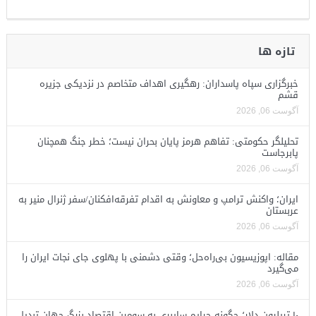
تازه ها
خبرگزاری سپاه پاسداران: رهگیری اهداف متخاصم در نزدیکی جزیره
قشم
آگوست 06, 2026
تحلیلگر حکومتی: تفاهم هرمز پایان بحران نیست؛ خطر جنگ همچنان
پابرجاست
آگوست 06, 2026
ایران؛ واکنش ترامپ و معاونش به اقدام تفرقه‌افکنان/سفر ژنرال منیر به
عربستان
آگوست 06, 2026
مقاله: اپوزیسیون بی‌راه‌حل؛ وقتی دشمنی با پهلوی جای نجات ایران را
می‌گیرد
آگوست 06, 2026
۱۰ تریلیون دلار؛ چگونه جرایم سایبری به سومین اقتصاد بزرگ جهان تبدیل