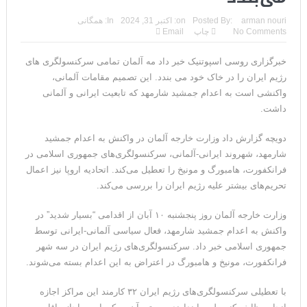
مقاله: اپوزیسیون بی‌راه‌حل؛ وقتی دشمنی با پهلوی جای نجات
arman nouri
Posted By:
on:
اکتبر 31, 2024
In:
همگانی
No Comments
چاپ
Email
ایران را می‌گیرد
خبرگزاری روسی اسپوتنیک خبر داد مه آلمان تمامی سرکنسولگری های
۱۰ تریلیون دلار؛ چگونه جرایم سایبری به سومین اقتصاد بزرگ جهان
رژیم ایران را در خاک خود می بندد. این تصمیم مقامات آلمانی،
تبدیل شد؟
واکنشی است به اعدام جمشید شارمهد که تابعیت ایرانی و آلمانی
داشت.
ترامپ: پیروزی عبدال السید اسرائیل‌ستیز، خبر خوبی برای
دویچه گزارش داد وزارت خارجه آلمان در واکنش به اعدام جمشید
جمهوری‌خواهان است
شارمهد، شهروند ایرانی-آلمانی، سرکنسولگری‌های جمهوری اسلامی در
تنگه هرمز؛ از سخنان تازه ترامپ چنین برمیآید که توافقی به دست
فرانکفورت، هامبورگ و مونیخ را تعطیل می‌کند. اتحادیه اروپا نیز اعمال
تحریم‌های بیشتر علیه رژیم ایران را بررسی می‌کند.
نیامده است
وزارت خارجه آلمان روز پنجشنبه ۱۰ آبان از اقدامی “بسیار شدید” در
فیلم؛ هشدار قاطعانه نتانیاهو به پاسدار احمد وحیدی، سرکرده
واکنش به اعدام جمشید شارمهد، فعال سیاسی آلمانی­-ایرانی توسط
سپاه پاسداران
جمهوری اسلامی خبر داد. سرکنسولگری‌های رژیم ایران در سه شهر
فرانکفورت، مونیخ و هامبورگ در اعتراض به این اعدام بسته می‌شوند.
خبرگزاری رویترز از اختلاف نظر در مذاکرات در باره تنگه هرمز خبر داد
با تعطیلی سرکنسولگری‌های رژیم ایران ۳۲ کارمند این مراکز اجازه
سنتکام: ما همچنان به اعمال محاصره علیه رژیم ایران ادامه