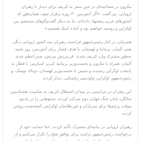
مکرون در مصاحبه‌ای در حین سفر به کی‌یف برای دیدار با رهبران
ترامپ: پیروزی عبدال السید اسرائیل‌ستیز، خبر خوبی برای
اروپایی، نیز گفت: «اگر آتش‌بس ۳۰ روزه برقرار شود، همان‌طور که
جمهوری‌خواهان است
کشورهای غربی پیشنهاد داده‌اند، ما به دنبال گفت‌وگوهای مستقیم بین
اوکراین و روسیه خواهیم بود و آماده کمک هستیم.»
همزمان، در کنار رئیس‌جمهور فرانسه، رهبران سه کشور اروپایی دیگر،
یعنی آلمان، بریتانیا و لهستان، با هدف فشار برای آتش‌بس، روز شنبه
به‌طور مشترک وارد کی‌یف شدند. فریدریش مرتس، صدراعظم جدید
آلمان، همراه با مکرون و نخست‌وزیر بریتانیا، کی‌یر استارمر، با قطار به
پایتخت اوکراین رسیدند و سپس با نخست‌وزیر لهستان، دونالد توسک، و
رئیس‌جمهور اوکراین، ولودیمیر زلنسکی، دیدار کردند.
این رهبران در مراسمی در میدان استقلال کی‌یف به مناسبت هشتادمین
سالگرد پایان جنگ جهانی دوم شرکت کردند، شمع‌هایی را در یادبود
موقت پرچم‌ها برای سربازان و غیرنظامیان اوکراینی کشته‌شده روشن
کردند.
رهبران اروپایی در بیانیه‌ای مشترک تأکید کردند: «ما حمایت خود از
درخواست رئیس‌جمهور ترامپ برای توافق صلح را تکرار می‌کنیم و از