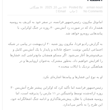
مقامات آمریکایی: برخی گزارش‌ها موجب گستاخ‌تر شدن حکومت
arman nouri
Posted By:
on:
می 10, 2025
In:
همگانی
No Comments
چاپ
Email
ایران خواهد شد
امانوئل مکرون، رئیس‌جمهور فرانسه، در سفر خود به کی‌یف به روسیه
خبرگزاری سپاه پاسداران: رهگیری اهداف متخاصم در نزدیکی جزیره
هشدار داد که در صورت رد آتش‌بس ۳۰ روزه در جنگ اوکراین، با
قشم
پیامدهایی روبه‌رو خواهد شد.
تحلیلگر حکومتی: تفاهم هرمز پایان بحران نیست؛ خطر جنگ همچنان
به گزارش رادیو فردا، مکرون روز شنبه ۲۰ اردیبهشت در پیامی در شبکه
اجتماعی ایکس نوشت: «صلح عادلانه و پایدار با یک آتش‌بس کامل و
پابرجاست
بی‌قیدوشرط آغاز می‌شود. اگر مسکو همچنان مانع‌تراشی کند، فشارها
ایران؛ واکنش ترامپ و معاونش به اقدام تفرقه‌افکنان/سفر ژنرال
را افزایش خواهیم داد، به‌طور مشترک، به‌عنوان اروپایی‌ها و در
هماهنگی نزدیک با ایالات متحده.»
منیر به عربستان
او به نوع این فشارها و پیامدها اشاره‌ای نکرد.
مقاله: اپوزیسیون بی‌راه‌حل؛ وقتی دشمنی با پهلوی جای نجات
رئیس‌جمهور فرانسه اما تأکید کرد که اوکراین پیشتر طرح آتش‌بس ۳۰
ایران را می‌گیرد
روزه ارائه‌شده توسط واشینگتن در ۱۱ مارس را پذیرفته است، اما
۱۰ تریلیون دلار؛ چگونه جرایم سایبری به سومین اقتصاد بزرگ جهان
روسیه همچنان با تعلل، پیش‌شرط‌گذاری و ادامه جنگ اشغالگرانه خود،
این طرح را به تأخیر می‌اندازد.
تبدیل شد؟