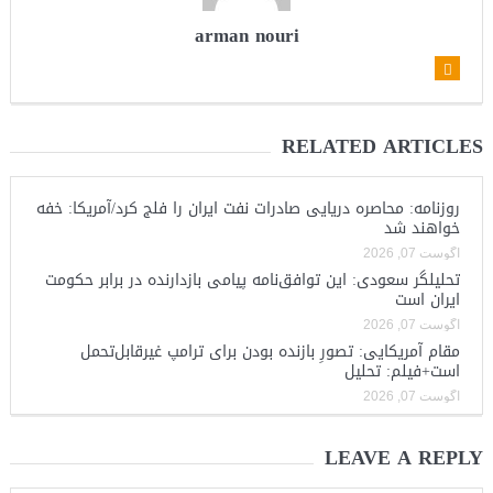
arman nouri
RELATED ARTICLES
روزنامه: محاصره دریایی صادرات نفت ایران را فلج کرد/آمریکا: خفه
خواهند شد
آگوست 07, 2026
تحلیلگر سعودی: این توافق‌نامه پیامی بازدارنده در برابر حکومت
ایران است
آگوست 07, 2026
مقام آمریکایی: تصورِ بازنده بودن برای ترامپ غیرقابل‌تحمل
است+فیلم: تحلیل
آگوست 07, 2026
LEAVE A REPLY