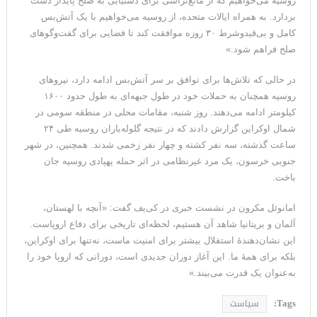
روسیه می‌خواهیم که از مانع‌تراشی برای دستیابی به صلح پایدار دست
بردارد. به همراه ایالات متحده، از روسیه می‌خواهیم با یک آتش‌بس
کامل و بی‌قیدوشرط ۳۰ روزه موافقت کند تا فضایی برای گفت‌وگوهای
صلح فراهم شود.»
در حالی که تلاش‌ها برای توافق بر سر آتش‌بس ادامه دارد، نیروهای
روسیه همچنان به حملات خود در طول جبهه‌ای به طول حدود ۱۶۰۰
کیلومتر ادامه می‌دهند. روز شنبه، مقامات محلی در منطقه سومی در
شمال اوکراین گزارش دادند که در نتیجه گلوله‌باران روسیه طی ۲۴
ساعت گذشته، سه نفر کشته و چهار نفر زخمی شدند. همچنین، در شهر
جنوبی خرسون، یک مرد غیرنظامی در اثر حمله پهپادی روسیه جان
باخت.
امانوئل مکرون در نشست خبری در کی‌یف گفت: «آنچه با لهستان،
آلمان و بریتانیا شاهد آن هستیم، لحظه‌ای تاریخی برای دفاع اروپاست.
این نشان‌دهندهٔ استقلال بیشتر برای امنیت ماست، نه‌تنها برای اوکراین،
بلکه برای همهٔ ما. این آغاز دوران جدیدی است، دورانی که اروپا خود را
به‌عنوان یک قدرت می‌بیند.»
Tags:
سیاست