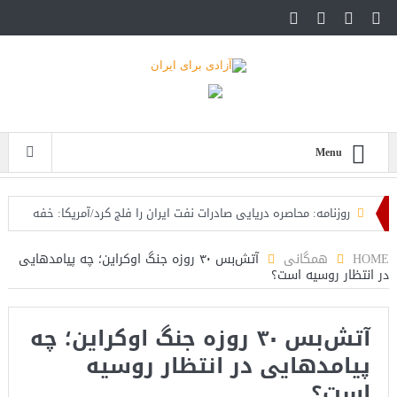
Menu
روزنامه: محاصره دریایی صادرات نفت ایران را فلج کرد/آمریکا: خفه
خواهند شد
HOME
همگانی
آتش‌بس ۳۰ روزه جنگ اوکراین؛ چه پیامدهایی
در انتظار روسیه است؟
تحلیلگر سعودی: این توافق‌نامه پیامی بازدارنده در برابر حکومت
ایران است
آتش‌بس ۳۰ روزه جنگ اوکراین؛ چه
مقام آمریکایی: تصورِ بازنده بودن برای ترامپ غیرقابل‌تحمل
پیامدهایی در انتظار روسیه
است+فیلم: تحلیل
است؟