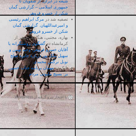
شیعه در ایران, از صفویان تا
جمهوری اسلامی – گزارشی گمان
شکن از خسرو فروهر
تصفیه شد
در
مرگ ابراهیم رئیسی
و امیرعبداللهیان. گزارشی گمان
شکن از خسرو فروهر
بهاره، مجتبی، هنگامه، جعفر از
کرمانشاه
در
گفتگوی روشنگرانه با
آقایان خسرو فروهر، وحید بهمن و
سهیل ملک پور درباره جایزه صلح
نوبل نرگس محمدی
بابک
در
مهمان برنامه جناب حسین
بر: بسیج ملیونی مردم
با افتخار نیرو گرفته از WordPress.