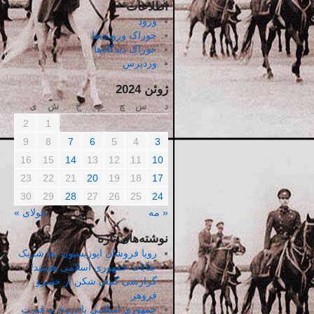
اطلاعات
ورود
خوراک ورودی‌ها
خوراک دیدگاه‌ها
وردپرس
ژوئن 2024
د
س
چ
پ
ج
ش
ی
2
1
9
8
7
6
5
4
3
16
15
14
13
12
11
10
23
22
21
20
19
18
17
30
29
28
27
26
25
24
« مه
جولای »
نوشته‌های تازه
رویا فروشان اپوزیسیون نما شریک
جنایات جمهوری اسلامی هستند!
گزارشی گمان شکن از خسرو
فروهر
جمهوری اسلامی با دروغ به قدرت