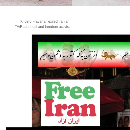
Khosro Fravahar, exiled iranian
TV/Radio host and freedom activist