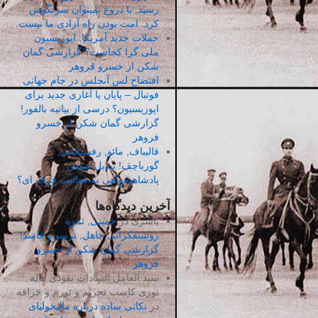
رسید, با دروغ نمیتوان سرنگوش
کرد. امت بودن راه آزادی ما نیست.
حملات جدید آمریکا, اپوزیسیون
ملی گرا کجاست؟ گزارشی گمان
شکن از خسرو فروهر
افتضاح لس آنجلس در جام جهانی
فوتبال – پایان یا آغازی جدید برای
اپوزیسیون؟ درسی از بیانیه بالفور!
گزارشی گمان شکن از خسرو
فروهر
قالیباف, مائو, رفسنجانی,
گورباچف! تبدیل جنبش
پادشاهیخواهی به فعالیت فرقه ای؟
آخرین دیدگاه‌ها
یاشری
در
خمینی, ثمره
روشنفکرانی جاهل, ترسو و فاسد!
گزارشی گمان شکن از خسرو
فروهر
سید العامل السادات نفوذی هاله
نوری کاسب تحریم و تورم و خرافه
در
نکاتی ساده درباره مالیخولیای