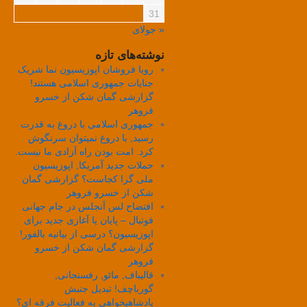
31
« جولای
نوشته‌های تازه
رویا فروشان اپوزیسیون نما شریک
جنایات جمهوری اسلامی هستند!
گزارشی گمان شکن از خسرو
فروهر
جمهوری اسلامی با دروغ به قدرت
رسید, با دروغ نمیتوان سرنگوش
کرد. امت بودن راه آزادی ما نیست.
حملات جدید آمریکا, اپوزیسیون
ملی گرا کجاست؟ گزارشی گمان
شکن از خسرو فروهر
افتضاح لس آنجلس در جام جهانی
فوتبال – پایان یا آغازی جدید برای
اپوزیسیون؟ درسی از بیانیه بالفور!
گزارشی گمان شکن از خسرو
فروهر
قالیباف, مائو, رفسنجانی,
گورباچف! تبدیل جنبش
پادشاهیخواهی به فعالیت فرقه ای؟