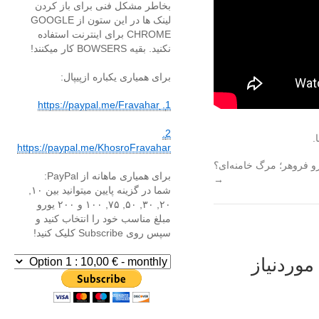
بخاطر مشکل فنی برای باز کردن
لینک ها در این ستون از GOOGLE
CHROME برای اینترنت استفاده
نکنید. بقیه BOWSERS کار میکنند!
برای همیاری یکباره ازپیپال:
1. https://paypal.me/Fravahar
2.
.
https://paypal.me/KhosroFravahar
و فروهر؛ مرگ خامنه‌ای؟
برای همیاری ماهانه از PayPal:
→
شما در گزینه پایین میتوانید بین ۱۰,
۲۰, ۳۰, ۵۰, ۷۵, ۱۰۰ و ۲۰۰ یورو
مبلغ مناسب خود را انتخاب کنید و
سپس روی Subscribe کلیک کنید!
وردنیاز