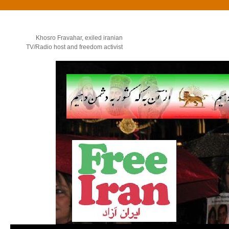
Khosro Fravahar, exiled iranian
TV/Radio host and freedom activist