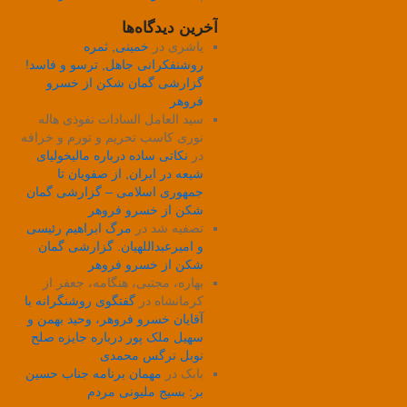
آخرین دیدگاه‌ها
یاشری
در
خمینی, ثمره
روشنفکرانی جاهل, ترسو و فاسد!
گزارشی گمان شکن از خسرو
فروهر
سید العامل السادات نفوذی هاله
نوری کاسب تحریم و تورم و خرافه
در
نکاتی ساده درباره مالیخولیای
شیعه در ایران, از صفویان تا
جمهوری اسلامی – گزارشی گمان
شکن از خسرو فروهر
تصفیه شد
در
مرگ ابراهیم رئیسی
و امیرعبداللهیان. گزارشی گمان
شکن از خسرو فروهر
بهاره، مجتبی، هنگامه، جعفر از
کرمانشاه
در
گفتگوی روشنگرانه با
آقایان خسرو فروهر، وحید بهمن و
سهیل ملک پور درباره جایزه صلح
نوبل نرگس محمدی
بابک
در
مهمان برنامه جناب حسین
بر: بسیج ملیونی مردم