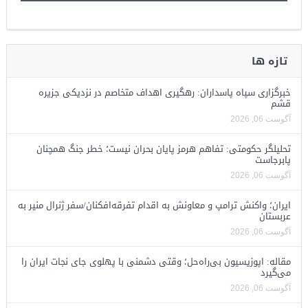
تازه ها
خبرگزاری سپاه پاسداران: رهگیری اهداف متخاصم در نزدیکی جزیره
قشم
آگوست 06, 2026
تحلیلگر حکومتی: تفاهم هرمز پایان بحران نیست؛ خطر جنگ همچنان
پابرجاست
آگوست 06, 2026
ایران؛ واکنش ترامپ و معاونش به اقدام تفرقه‌افکنان/سفر ژنرال منیر به
عربستان
آگوست 06, 2026
مقاله: اپوزیسیون بی‌راه‌حل؛ وقتی دشمنی با پهلوی جای نجات ایران را
می‌گیرد
آگوست 06, 2026