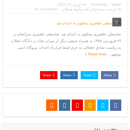
admin
Posted By:
on:
آوریل 01, 2013
In:
تاریخی
,
نوشتارها و گفت‌وگوها
,
همگانی
No Comments
عباسعلی خلعتبری محکوم به اعدام شد عباسعلی خلعتبری سرانجام در
۲۲ فروردین ۱۳۵۸ به همراه جمعی دیگر از سران شاه در دادگاه انقلاب
به ریاست صادق خلخالی به جرم امضا قرارداد احداث نیروگاه اتمی
بوشهر...
Read more
Share
Share
Tweet
Share