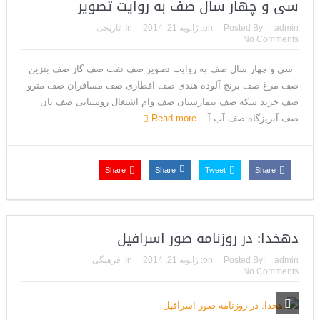
سی و چهار سال صف به روایت تصویر
admin
Posted By:
on:
ژانویه 21, 2014
In:
تاریخی
No Comments
سی و چهار سال صف به روایت تصویر صف نفت صف گاز صف بنزین
صف مرغ صف برنج آلوده هندی صف افطاری صف مسافران صف مترو
صف خرید سکه صف بیمارستان صف وام اشتغال روستایی صف نان
صف آبریزگاه صف آب آ...
Read more
Share
Share
Tweet
Share
دهخدا: در روزنامه صور اسرافیل
admin
Posted By:
on:
ژانویه 21, 2014
In:
فرهنگی
No Comments