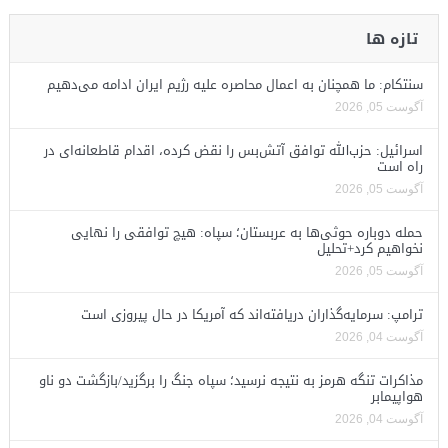
تازه ها
سنتکام: ما همچنان به اعمال محاصره علیه رژیم ایران ادامه می‌دهیم
آگوست 05, 2026
اسرائیل: حزب‌الله توافق آتش‌بس را نقض کرده، اقدام قاطعانه‌ای در
راه است
آگوست 05, 2026
حمله دوباره حوثی‌ها به عربستان؛ سپاه: هیچ توافقی را نهایی
نخواهیم کرد+تحلیل
آگوست 05, 2026
ترامپ: سرمایه‌گذاران دریافته‌اند که آمریکا در حال پیروزی است
آگوست 04, 2026
مذاکرات تنگه هرمز به نتیجه نرسید؛ سپاه جنگ را برگزید/بازگشت دو ناو
هواپیمابر
آگوست 04, 2026