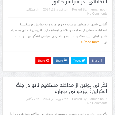
انتخاباتی" در سراسر کشور
arman nouri
Posted By:
on:
فوریه 29, 2024
In:
همگانی
No Comments
آفتابی شدن خامنه‌ای، درست دو روز مانده به نمایش ورشکستهٔ
انتخابات، نشان از وخامت و تلاطم اوضاع دارد. افزودن فله‌ ای به تعداد
کاندیداهای تأیید صلاحیت شده و بالابردن سیاهی لشگر نیز نتوانسته
تن...
Read more
Share
Share
Tweet
Share
نگرانی پوتین از مداخله مستقیم ناتو در جنگ
اوکراین؛ رجزخوانی دوباره
arman nouri
Posted By:
on:
فوریه 29, 2024
In:
همگانی
No Comments
ولادیمیر پوتین، رئیس جمهور روسیه در سخنرانی سالانه خود غرب را بار