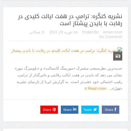
نشریه کنگره: ترامپ در هفت ایالت کلیدی در
رقابت با بایدن پیشتاز است
arman nouri
Posted By:
on:
فوریه 29, 2024
In:
همگانی
No Comments
جدیدترین نظرسنجی مشترک «مورنینگ کانسالت» و «بلومبرگ نیوز»
نشان می دهد که بایدن ‌در هفت ایالت رقابتی و تاثیرگذار از ترامپ
‌رقیب احتمالی خود عقب‌تر است. به گزارش ایرنا از تارنمای نشریه
«هیل»،...
Read more
Share
Share
Tweet
Share