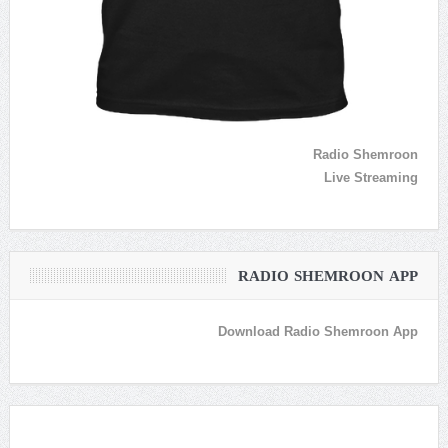
Radio Shemroon
Live Streaming
RADIO SHEMROON APP
Download Radio Shemroon App