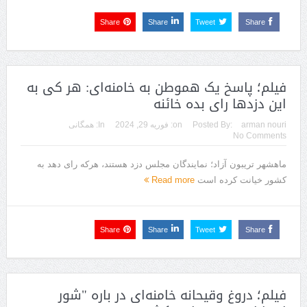
Share
Share
Tweet
Share
فیلم؛ پاسخ یک هموطن به خامنه‌ای: هر کی به
این دزدها رای بده خائنه
arman nouri
Posted By:
on:
فوریه 29, 2024
In:
همگانی
No Comments
ماهشهر تریبون آزاد؛ نمایندگان مجلس دزد هستند، هرکه رای دهد به
کشور خیانت کرده است
Read more
Share
Share
Tweet
Share
فیلم؛ دروغ وقیحانه خامنه‌ای در باره "شور