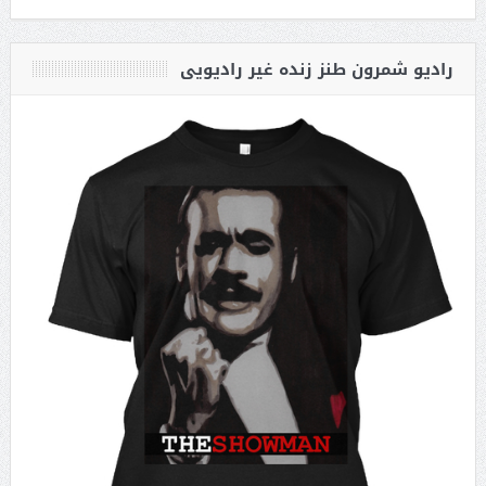
رادیو شمرون طنز زنده غیر رادیویی