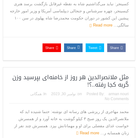
کسینجر: نباید می‌گذاشتیم شاه به نقطه غیرقابل بازگشت برسد هنری
می‌دهد
کیسینجر، چهره سرشناس و جنجالی دیپلماسی آمریکا و وزیر امور خارجه
پیشین این کشور در دوران حکومت محمدرضا شاه پهلوی در سن ۱۰۰
سالگی...
Read more
Share
Share
Tweet
Share
مثل ملانصرالدین هر روز از خامنه‌ای بپرسید وزن
گربه کجا رفته..؟!
arman nouri
Posted By:
on:
نوامبر 30, 2023
In:
همگانی
No Comments
محمد مهاجری از ریزشی های رسانه ای نوشته: حتما شنیده اید که
ملانصرالدین یک روز صبح ۳ کیلو گوشت به خانه آورد و از همسرش
خواست غذای مفصلی برای او و مهمانانش بپزد. همسرش چند نفر از
زنان همسایه ر...
Read more