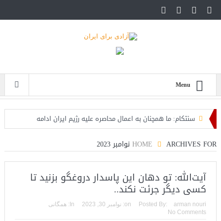
Menu
سنتکام: ما همچنان به اعمال محاصره علیه رژیم ایران ادامه
می‌دهیم
ARCHIVES FOR نوامبر 2023
HOME
اسرائیل: حزب‌الله توافق آتش‌بس را نقض کرده، اقدام قاطعانه‌ای
در راه است
آیت‌‌الله: تو دهان این پاسدار دروغگو بزنید تا
کسی دیگر جرئت نکند..
حمله دوباره حوثی‌ها به عربستان؛ سپاه: هیچ توافقی را نهایی
arman nouri
Posted By:
on:
نوامبر 30, 2023
In:
همگانی
نخواهیم کرد+تحلیل
No Comments