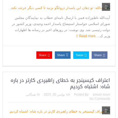
ترامپ: سرمایه‌گذاران دریافته‌اند که آمریکا در حال پیروزی است
مذاکرات تنگه هرمز به نتیجه نرسید؛ سپاه جنگ را برگزید/بازگشت دو
آیت‌‌الله ناظم‌زاده قمی با ارسال نامه‌ای خطاب به نمایندگان مجلس
شورای اسلامی خواستار استیضاح پاسدار احمد وحیدی، وزیر کشور در
ناو هواپیمابر
دولت رئیسی شد. وی نوشت: در روزهای اخیر در رسانه ها اظهارات
ونزوئلا؛ منتقدان ترامپ اذعان می‌کنند که حق با او بود وضعیت
وزیر ک...
Read more
بهبود یافته است
دیپلمات حکومتی: ترامپ می‌خواهد یک بار برای همیشه نسخه ما را
Share
Share
Tweet
Share
بپیچد+تحلیل
ترامپ: این آخرین فرصت برای حکومت ایران است، امیدوارم سر عقل
اعتراف کیسینجر به خطای راهبردی کارتر در باره
شاه: اشتباه کردیم
بیایند
حمله احتمالی آمریکا چه شکلی خواهد بود؟ آماده‌باش کامل در
arman nouri
Posted By:
on:
نوامبر 30, 2023
In:
همگانی
No Comments
شمال غرب ایران
ترامپ: رهبری حکومت ایران فریبکار و دورویی عجیبی از خود نشان