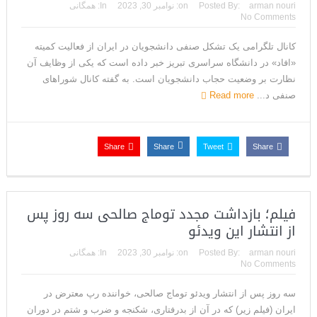
arman nouri
Posted By:
on:
نوامبر 30, 2023
In:
همگانی
No Comments
کانال تلگرامی یک تشکل صنفی دانشجویان در ایران از فعالیت کمیته‌
«افاد» در دانشگاه سراسری تبریز خبر داده است که یکی از وظایف آن
نظارت بر وضعیت حجاب دانشجویان است. به گفته‎ کانال شوراهای
صنفی د...
Read more
Share
Share
Tweet
Share
فیلم؛ بازداشت مجدد توماج صالحی سه روز پس
از انتشار این ویدئو
arman nouri
Posted By:
on:
نوامبر 30, 2023
In:
همگانی
No Comments
سه روز پس از انتشار ویدئو توماج صالحی، خواننده رپ معترض در
ایران (فیلم زیر) که در آن از بدرفتاری، شکنجه و ضرب و شتم در دوران