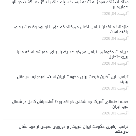
مذاکرات تنگه هرمز به نتیجه نرسید؛ سپاه جنگ را برگزید/بازگشت دو ناو
هواپیمابر
آگوست 04, 2026
ونزوئلا؛ منتقدان ترامپ اذعان می‌کنند که حق با او بود وضعیت بهبود
یافته است
آگوست 04, 2026
دیپلمات حکومتی: ترامپ می‌خواهد یک بار برای همیشه نسخه ما را
بپیچد+تحلیل
آگوست 04, 2026
ترامپ: این آخرین فرصت برای حکومت ایران است، امیدوارم سر عقل
بیایند
آگوست 03, 2026
حمله احتمالی آمریکا چه شکلی خواهد بود؟ آماده‌باش کامل در شمال
غرب ایران
آگوست 03, 2026
ترامپ: رهبری حکومت ایران فریبکار و دورویی عجیبی از خود نشان
می‌دهد