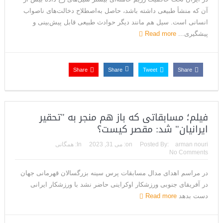
آن که منشأ طبیعی داشته باشد، حاصل به‌اصطلاح دخالت‌های ناصواب
انسانی است. سیل هم مانند دیگر حوادث طبیعی قابل پیش‌بینی و
پیشگیری...
Read more
Share
Share
Tweet
Share
فیلم؛ مسابقاتی که باز هم منجر به "تحقیر
ایرانیان" شد: مقصر کیست؟
arman nouri
Posted By:
on:
می 31, 2023
In:
همگانی
No Comments
در مراسم اهدای مدال مسابقات پرس سینه بزرگسالان قهرمانی جهان
در آفریقای جنوبی ورزشکار اوکراینی حاضر نشد با ورزشکار ایرانی
دست بدهد
Read more