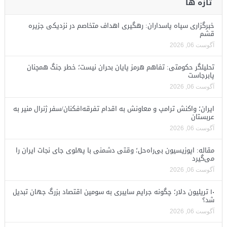
تازه ها
خبرگزاری سپاه پاسداران: رهگیری اهداف متخاصم در نزدیکی جزیره
قشم
آگوست 06, 2026
تحلیلگر حکومتی: تفاهم هرمز پایان بحران نیست؛ خطر جنگ همچنان
پابرجاست
آگوست 06, 2026
ایران؛ واکنش ترامپ و معاونش به اقدام تفرقه‌افکنان/سفر ژنرال منیر به
عربستان
آگوست 06, 2026
مقاله: اپوزیسیون بی‌راه‌حل؛ وقتی دشمنی با پهلوی جای نجات ایران را
می‌گیرد
آگوست 06, 2026
۱۰ تریلیون دلار؛ چگونه جرایم سایبری به سومین اقتصاد بزرگ جهان تبدیل
شد؟
آگوست 06, 2026