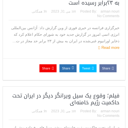
به ۲۳برابر رسیده است
arman nouri
Posted By:
on:
می 31, 2023
In:
همگانی
No Comments
خبرگزاری فرانسه در خبری فوری از وین گزارش داد: آژانس بین‌المللی
انرژی اتمی امروز در گزارش جدید خود به شورای حکام اعلام کرد که
ذخایر اورانیوم غنی‌‌شده در ایران به بیش از ۲۳ برابر حد مجاز در ت...
Read more
Share
Share
Tweet
Share
فیلم؛ وقوع یک سیل ویرانگر دیگر در ایران تحت
حاکمیت رژیم خامنه‌ای
arman nouri
Posted By:
on:
می 31, 2023
In:
همگانی
No Comments
در ایران تحت حاکمیت رژیم خامنه‌ای بیشتر سیل‌های رخ داده بیش از