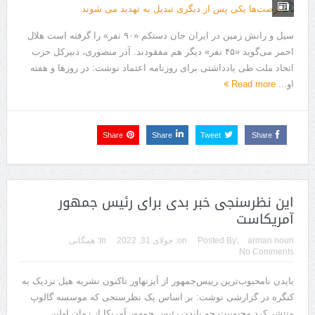
سیل و رانش زمین در ایران جان دستکم «۹۰ نفر» را گرفته است هلال
احمر می‌گوید «۴۵ نفر» دیگر هم مفقودند. آذر منصوری، دبیرکل حزب
اتحاد ملت طی یادداشتی برای روزنامه اعتماد نوشت: در روزها و هفته
او...
Read more
Share
Share
Tweet
Share
این نظرسنجی خبر بدی برای رئیس جمهور
آمریکاست
arman nouri
Posted By:
on:
جولای 31, 2022
In:
همگانی
No Comments
بایدن نامحبوب‌ترین رییس‌جمهور از آیزنهاور تاکنون نشریه هیل نزدیک به
کنگره در گزارشی نوشت: بر اساس یک نظرسنجی که موسسه گالوپ
منتشر کرد محبوبیت جو بایدن رئیس جمهور آمریکا از زمان اولین