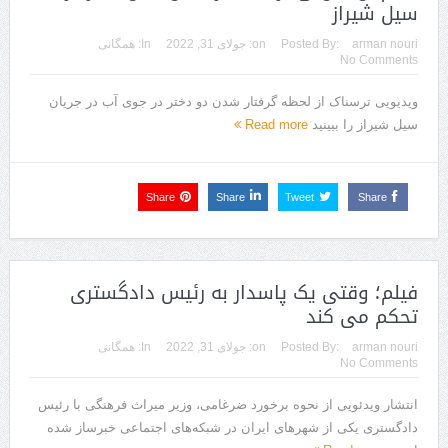
سیل شیراز
arman nouri
Posted By:
on:
جولای 31, 2022
In:
همگانی
No Comments
ویدیویی ترسناک از لحظه گرفتار شدن دو دختر در جوی آب در جریان
سیل شیراز را ببینید
Read more
Share
Share
Tweet
Share
فیلم؛ وقتی یک پاسدار به رئیس دادگستری
تحکم می‌ کند
arman nouri
Posted By:
on:
جولای 31, 2022
In:
همگانی
No Comments
انتشار ویدئویی از نحوه برخورد ضرغامی، وزیر میراث فرهنگی با رئیس
دادگستری یکی از شهرهای ایران در شبکه‌های اجتماعی خبرساز شده