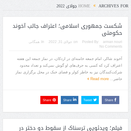
ARCHIVES FOR جولای 2022
HOME
شکست جمهوری اسلامی؛ اعتراف جالب آخوند
حکومتی
arman nouri
Posted By:
on:
جولای 31, 2022
In:
همگانی
No Comments
آخوند شاکر، امام جمعه خامنه‌ای در اردکان، در نماز جمعه‌ این هفته
اعتراف کرد که کسی به حرف‌های او گوش نمی‌کند و تعداد محدود
شرکت‌کنندگان نیز به‌ خاطر کولر و فضای خنک در محل برگزاری نماز
حاضر...
Read more
Share
Share
Tweet
Share
فیلم؛ ویدئویی ترسناک از سقوط دو دختر در