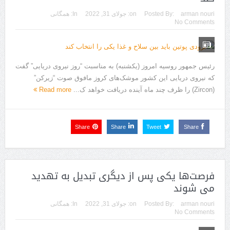
arman nouri
Posted By:
on:
جولای 31, 2022
In:
همگانی
No Comments
رئیس جمهور روسیه امروز (یکشنبه) به مناسبت “روز نیروی دریایی” گفت
که نیروی دریایی این کشور موشک‌های کروز مافوق صوت “زیرکن”
(Zircon) را ظرف چند ماه آینده دریافت خواهد ک...
Read more
Share
Share
Tweet
Share
فرصت‌ها‌ یکی‌ پس‌ از‌ دیگری تبدیل‌ به‌ تهدید‌
می‌ شوند
arman nouri
Posted By:
on:
جولای 31, 2022
In:
همگانی
No Comments