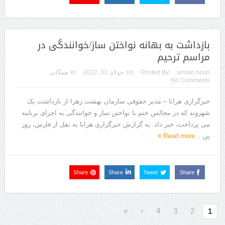
بازداشت به بهانه نواختن ساز/خوانندگی در
مراسم ترحیم
arman nouri
Posted By:
on:
جولای 31, 2022
In:
همگانی
No Comments
خبرگزاری هرانا – مدیر حقوقی سازمان بهشت زهرا از بازداشت یک
شهروند که در مجالس ختم با نواختن ساز و خوانندگی به اجرای برنامه
می‌ پرداخت، خبر داد. به گزارش خبرگزاری هرانا به نقل از فارس، روز
پن...
Read more
Share
Share
Tweet
Share
»
›
4
3
2
1