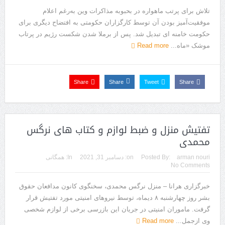
تلاش برای پرتب ماهواره در بحبوبه مذاکرات وین به‌رغم اعلام
موفقیت‌آمیز بودن آن توسط کارگزاران حکومتی به افتضاح دیگری برای
حکومت خامنه ای تبدیل شد. پس از برملا شدن شکست رژیم در پرتاب
موشک «ماه...
Read more
Share
Share
Tweet
Share
تفتیش منزل و ضبط لوازم و کتاب های نرگس
محمدی
arman nouri
Posted By:
on:
دسامبر 31, 2021
In:
همگانی
No Comments
خبرگزاری هرانا – منزل نرگس محمدی، سخنگوی کانون مدافعان حقوق
بشر روز چهارشنبه ۸ دیماه، توسط نیروهای امنیتی مورد تفتیش قرار
گرفت. ماموران امنیتی در جریان این بازرسی برخی از لوازم شخصی
وی ازجمل...
Read more