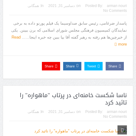
arman nouri
Posted By:
on:
دسامبر 31, 2021
In:
همگانی
No Comments
پاسدار ضرغامی، رئیس سابق صداوسیما یک فیلم پورنو داده به برخی
نمایندگان کمیسیون فرهنگی مجلس شورای اسلامی که برن ببینن. یکی
از خبرچین‌ها هم رفته به رهبر گفته آقا بیا ببین چه خبره اینجا…...
Read
more
Share
Share
Tweet
Share
ناسا شکست خامنه‌ای در پرتاب "ماهواره" را
تائید کرد
arman nouri
Posted By:
on:
دسامبر 31, 2021
In:
همگانی
No Comments