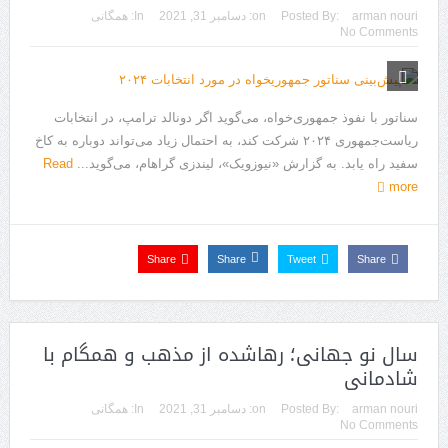
arman nouri
Posted By:
on:
دسامبر 31, 2021
In:
همگانی
No Comments
سناتور با نفوذ جمهوری‌خواه، می‌گوید اگر دونالد ترامپ، در انتخابات
ریاست‌جمهوری ۲۰۲۴ شرکت کند، به احتمال زیاد می‌تواند دوباره به کاخ
سفید راه یابد. به گزارش «نیوزویک»، لیندزی گراهام، می‌گوید...
Read
more
Share
Share
Tweet
Share
سال نو جهانی؛ رهاشده از مذهب و همگام با
شادمانی
arman nouri
Posted By:
on:
دسامبر 31, 2021
In:
همگانی
No Comments