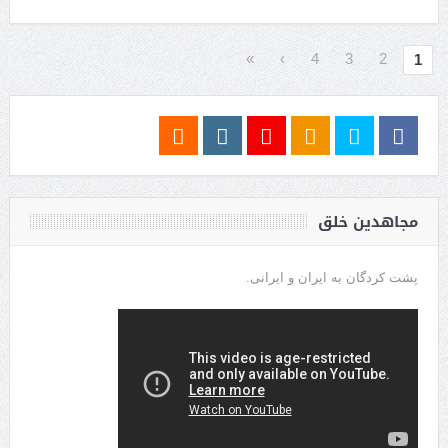
»
›
4
3
2
1
مجاهدین خلق
پشت کردگان به ایران و ایرانی.