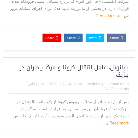
شرکت انگلیسی «جی فور اس» که درباره مسائل امنیتی فرودگاه بغداد
قرارداد دارد، در بخشی از ماموریت تایید هدف برای اجرای عملیات ترور
ش...
Read more
Share
Share
Tweet
Share
بابانوئل، عامل انتقال کرونا و مرگ بیماران در
بلژیک
arman nouri
Posted By:
on:
دسامبر 28, 2020
In:
همگانی
No Comments
پس از بازدید بابانوئل مبتلا به ویروس کرونا از یک خانه سالمندان در
بلژیک، تعداد قربانیان این موسسه رو به افزایش است. به گزارش
اسپوتنیک، پس از بازدید بابانوئل آلوده به ویروس کرونا از یک خانه س...
Read more