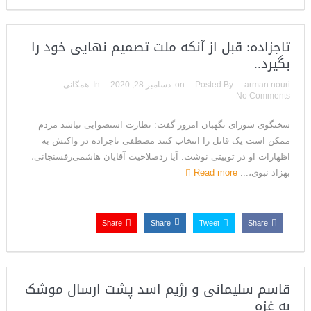
تاجزاده: قبل از آنکه ملت تصمیم نهایی خود را
بگیرد..
arman nouri
Posted By:
on:
دسامبر 28, 2020
In:
همگانی
No Comments
سخنگوی شورای نگهبان امروز گفت: نظارت استصوابی نباشد مردم
ممکن است یک قاتل را انتخاب کنند مصطفی تاجزاده در واکنش به
اظهارات او در توییتی نوشت: آیا ردصلاحیت آقایان هاشمی‌رفسنجانی،
بهزاد نبوی،...
Read more
Share
Share
Tweet
Share
قاسم سلیمانی و رژیم اسد پشت ارسال موشک
به غزه