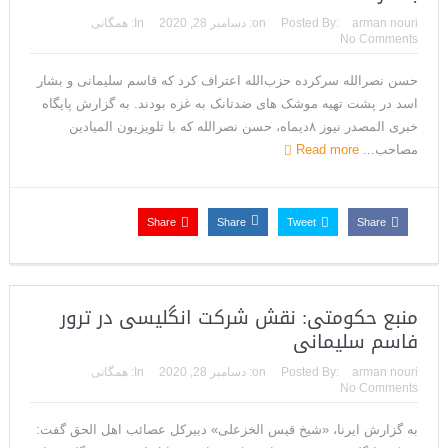
arman nouri
Posted By:
on:
دسامبر 28, 2020
In:
همگانی
No Comments
حسن نصرالله سرکرده حزب‌الله اعتراف کرد که قاسم سلیمانی و بشار
اسد در پشت تهیه موشک های ضدتانک به غزه بودند. به گزارش پایگاه
خبری المصدر نیوز ۸دیماه، حسن نصرالله که با تلویزیون المیادین
مصاحب...
Read more
Share
Share
Tweet
Share
منبع حکومتی: نقش شرکت انگلیسی در ترور
فاسم سلیمانی
arman nouri
Posted By:
on:
دسامبر 28, 2020
In:
همگانی
No Comments
به گزارش ایرنا، «شیخ قیس الخزعلی» دبیرکل عصائب اهل الحق گفت: