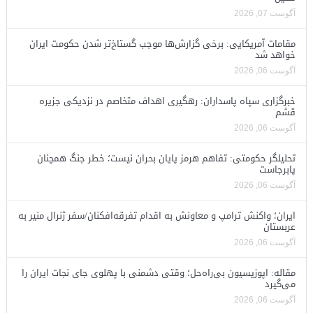
آگوست 07, 2026
مقامات آمریکایی: برخی گزارش‌ها موجب گستاخ‌تر شدن حکومت ایران
خواهد شد
آگوست 06, 2026
خبرگزاری سپاه پاسداران: رهگیری اهداف متخاصم در نزدیکی جزیره
قشم
آگوست 06, 2026
تحلیلگر حکومتی: تفاهم هرمز پایان بحران نیست؛ خطر جنگ همچنان
پابرجاست
آگوست 06, 2026
ایران؛ واکنش ترامپ و معاونش به اقدام تفرقه‌افکنان/سفر ژنرال منیر به
عربستان
آگوست 06, 2026
مقاله: اپوزیسیون بی‌راه‌حل؛ وقتی دشمنی با پهلوی جای نجات ایران را
می‌گیرد
آگوست 06, 2026