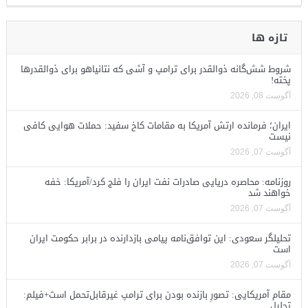
تازه ها
شروط شش‌گانه ذوالقدر برای ترامپ و آشی که نتانیاهو برای ذوالقدرها
پخته!
آگوست 08, 2026
ایران؛ فرمانده ارتش آمریکا به مقامات کاخ سفید: حملات هوایی کافی
نیست
آگوست 07, 2026
روزنامه: محاصره دریایی صادرات نفت ایران را فلج کرد/آمریکا: خفه
خواهند شد
آگوست 07, 2026
تحلیلگر سعودی: این توافق‌نامه پیامی بازدارنده در برابر حکومت ایران
است
آگوست 07, 2026
مقام آمریکایی: تصورِ بازنده بودن برای ترامپ غیرقابل‌تحمل است+فیلم:
تحلیل