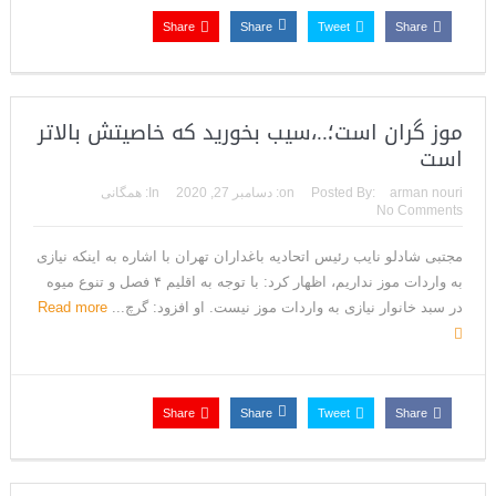
Share
Share
Tweet
Share
موز گران است؛..،سیب بخورید که خاصیتش بالاتر
است
arman nouri
Posted By:
on:
دسامبر 27, 2020
In:
همگانی
No Comments
مجتبی شادلو نایب رئیس اتحادیه باغداران تهران با اشاره به اینکه نیازی
به واردات موز نداریم، اظهار کرد: با توجه به اقلیم ۴ فصل و تنوع میوه
در سبد خانوار نیازی به واردات موز نیست. او افزود: گرچ...
Read more
Share
Share
Tweet
Share