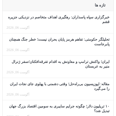
تازه ها
خبرگزاری سپاه پاسداران: رهگیری اهداف متخاصم در نزدیکی جزیره
قشم
آگوست 06, 2026
تحلیلگر حکومتی: تفاهم هرمز پایان بحران نیست؛ خطر جنگ همچنان
پابرجاست
آگوست 06, 2026
ایران؛ واکنش ترامپ و معاونش به اقدام تفرقه‌افکنان/سفر ژنرال
منیر به عربستان
آگوست 06, 2026
مقاله: اپوزیسیون بی‌راه‌حل؛ وقتی دشمنی با پهلوی جای نجات ایران
را می‌گیرد
آگوست 06, 2026
۱۰ تریلیون دلار؛ چگونه جرایم سایبری به سومین اقتصاد بزرگ جهان
تبدیل شد؟