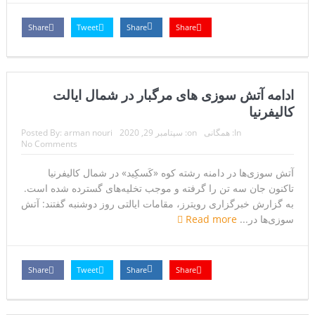
سنتکام: ما همچنان به اعمال محاصره علیه رژیم ایران ادامه
Share
Tweet
Share
Share
می‌دهیم
ادامه آتش سوزی های مرگبار در شمال ایالت
کالیفرنیا
In:
همگانی
on:
سپتامبر 29, 2020
arman nouri
Posted By:
No Comments
آتش سوزی‌ها در دامنه رشته کوه «کَسکِید» در شمال کالیفرنیا
تاکنون جان سه تن را گرفته و موجب تخلیه‌های گسترده شده است.
به گزارش خبرگزاری رویترز، مقامات ایالتی روز دوشنبه گفتند: آتش
سوزی‌ها در...
Read more
Share
Tweet
Share
Share