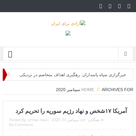
Menu
خبرگزاری سپاه پاسداران: رهگیری اهداف متخاصم در نزدیکی
جزیره قشم
ARCHIVES FOR سپتامبر 2020
HOME
تحلیلگر حکومتی: تفاهم هرمز پایان بحران نیست؛ خطر جنگ
آمریکا ۱۷شخص و نهاد رژیم سوریه را تحریم کرد
همچنان پابرجاست
In:
همگانی
on:
سپتامبر 30, 2020
arman nouri
Posted By:
ایران؛ واکنش ترامپ و معاونش به اقدام تفرقه‌افکنان/سفر
No Comments
ژنرال منیر به عربستان