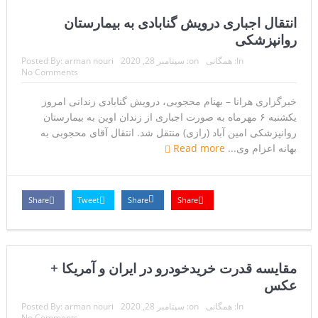
انتقال اجباری درویش گنابادی به بیمارستان
روانپزشکی
In:
همگانی
on:
سپتامبر 28, 2020
arman nouri
Posted By:
No Comments
خبرگزاری هرانا – بهنام محجوبی، درویش گنابادی زندانی امروز
یکشنبه ۶ مهرماه به صورت اجباری از زندان اوین به بیمارستان
روانپزشکی امین آباد (رازی) منتقل شد. انتقال آقای محجوبی به
بهانه اعزام وی...
Read more
Share
Tweet
Share
Share
مقایسه قدرت خریدخودرو در ایران و آمریکا +
عکس
In:
همگانی
on:
سپتامبر 28, 2020
arman nouri
Posted By:
No Comments