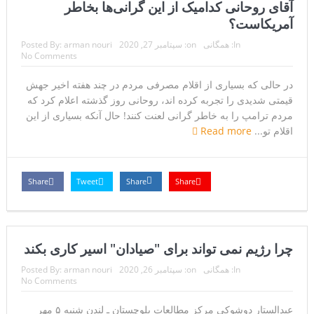
آقای روحانی کدامیک از این گرانی‌ها بخاطر
آمریکاست؟
In:
همگانی
on:
سپتامبر 27, 2020
arman nouri
Posted By:
No Comments
در حالی که بسیاری از اقلام مصرفی مردم در چند هفته اخیر جهش
قیمتی شدیدی را تجربه کرده اند، روحانی روز گذشته اعلام کرد که
مردم ترامپ را به خاطر گرانی لعنت کنند! حال آنکه بسیاری از این
اقلام تو...
Read more
Share
Tweet
Share
Share
چرا رژیم نمی تواند برای "صیادان" اسیر کاری بکند
In:
همگانی
on:
سپتامبر 26, 2020
arman nouri
Posted By:
No Comments
عبدالستار دوشوکی مرکز مطالعات بلوچستان ـ لندن شنبه ۵ مهر