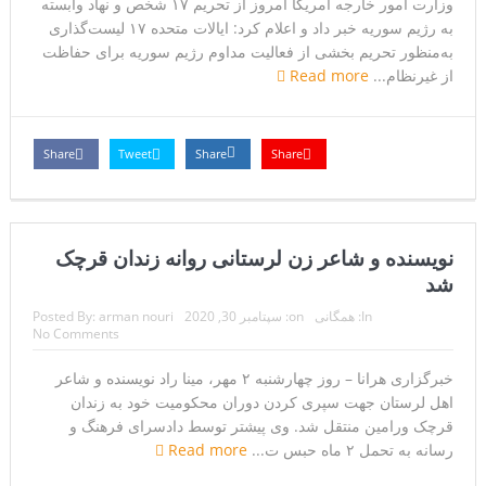
وزارت امور خارجه آمریکا امروز از تحریم ۱۷ شخص و نهاد وابسته
به رژیم سوریه خبر داد و اعلام کرد: ایالات متحده ۱۷ لیست‌گذاری
مقاله: اپوزیسیون بی‌راه‌حل؛ وقتی دشمنی با پهلوی جای نجات
به‌منظور تحریم بخشی از فعالیت مداوم رژیم سوریه برای حفاظت
ایران را می‌گیرد
از غیرنظام...
Read more
۱۰ تریلیون دلار؛ چگونه جرایم سایبری به سومین اقتصاد بزرگ
جهان تبدیل شد؟
Share
Tweet
Share
Share
ترامپ: پیروزی عبدال السید اسرائیل‌ستیز، خبر خوبی برای
جمهوری‌خواهان است
نویسنده و شاعر زن لرستانی روانه زندان قرچک
تنگه هرمز؛ از سخنان تازه ترامپ چنین برمیآید که توافقی به
شد
In:
همگانی
on:
سپتامبر 30, 2020
arman nouri
Posted By:
دست نیامده است
No Comments
فیلم؛ هشدار قاطعانه نتانیاهو به پاسدار احمد وحیدی، سرکرده
خبرگزاری هرانا – روز چهارشنبه ۲ مهر، مینا راد نویسنده و شاعر
سپاه پاسداران
اهل لرستان جهت سپری کردن دوران محکومیت خود به زندان
قرچک ورامین منتقل شد. وی پیشتر توسط دادسرای فرهنگ و
خبرگزاری رویترز از اختلاف نظر در مذاکرات در باره تنگه هرمز
رسانه به تحمل ۲ ماه حبس ت...
Read more
خبر داد