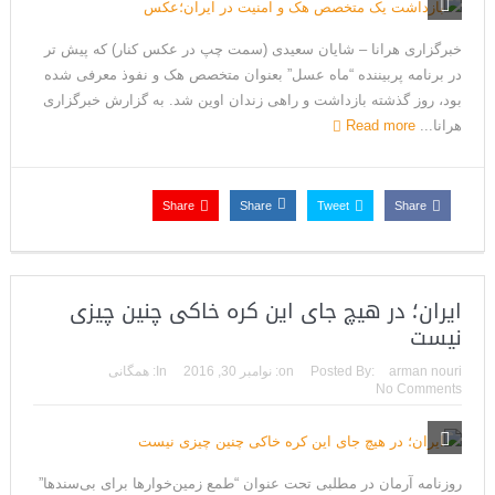
خبرگزاری هرانا – شایان سعیدی (سمت چپ در عکس کنار) که پیش تر
در برنامه پربیننده “ماه عسل” بعنوان متخصص هک و نفوذ معرفی شده
بود، روز گذشته بازداشت و راهی زندان اوین شد. به گزارش خبرگزاری
هرانا...
Read more
Share
Share
Tweet
Share
ایران؛ در هیچ جای این کره خاکی چنین چیزی
نیست
arman nouri
Posted By:
on:
نوامبر 30, 2016
In:
همگانی
No Comments
روزنامه آرمان در مطلبی تحت عنوان “طمع زمین‌خوار‌ها برای بی‌سند‌ها”