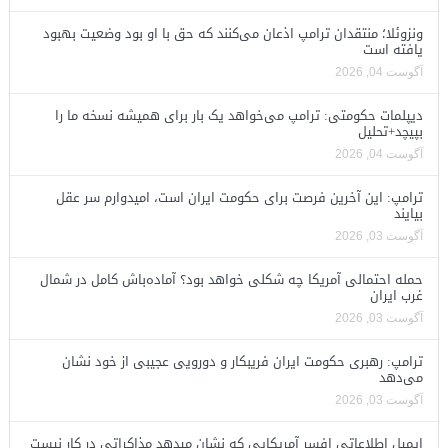
ونزوئلا؛ منتقدان ترامپ اذعان می‌کنند که حق با او بود وضعیت بهبود
یافته است
آگوست 04, 2026
دیپلمات حکومتی: ترامپ می‌خواهد یک بار برای همیشه نسخه ما را
بپیچد+تحلیل
آگوست 04, 2026
ترامپ: این آخرین فرصت برای حکومت ایران است، امیدوارم سر عقل
بیایند
آگوست 03, 2026
حمله احتمالی آمریکا چه شکلی خواهد بود؟ آماده‌باش کامل در شمال
غرب ایران
آگوست 03, 2026
ترامپ: رهبری حکومت ایران فریبکار و دورویی عجیبی از خود نشان
می‌دهد
آگوست 03, 2026
ایمیل اطلاعاتی افسر آمریکایی که نشان میدهد مذاکراتی در کار نیست