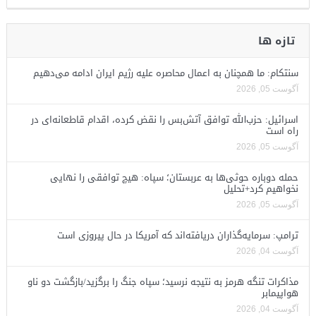
تازه ها
سنتکام: ما همچنان به اعمال محاصره علیه رژیم ایران ادامه می‌دهیم
آگوست 05, 2026
اسرائیل: حزب‌الله توافق آتش‌بس را نقض کرده، اقدام قاطعانه‌ای در
راه است
آگوست 05, 2026
حمله دوباره حوثی‌ها به عربستان؛ سپاه: هیچ توافقی را نهایی
نخواهیم کرد+تحلیل
آگوست 05, 2026
ترامپ: سرمایه‌گذاران دریافته‌اند که آمریکا در حال پیروزی است
آگوست 04, 2026
مذاکرات تنگه هرمز به نتیجه نرسید؛ سپاه جنگ را برگزید/بازگشت دو ناو
هواپیمابر
آگوست 04, 2026