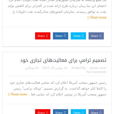
ترامپ: سرمایه‌گذاران دریافته‌اند که آمریکا در حال پیروزی است
اعضای این سا زمان درباره طرح ارائه شده در الجزایر برای کاهش تولید
نفت به توافق رسیدند. سازمان کشورهای صادرکننده نفت «اوپک» ع...
مذاکرات تنگه هرمز به نتیجه نرسید؛ سپاه جنگ را برگزید/بازگشت دو
Read more
ناو هواپیمابر
ونزوئلا؛ منتقدان ترامپ اذعان می‌کنند که حق با او بود وضعیت
Share
Share
Tweet
Share
بهبود یافته است
دیپلمات حکومتی: ترامپ می‌خواهد یک بار برای همیشه نسخه ما را
تصمیم ترامپ برای فعالیت‌های تجاری خود
بپیچد+تحلیل
arman nouri
Posted By:
on:
نوامبر 30, 2016
In:
همگانی
ترامپ: این آخرین فرصت برای حکومت ایران است، امیدوارم سر عقل
No Comments
بیایند
رئیس جمهور منتخب آمریکا اعلام کرد که تمامی فعالیت‌های تجاری خود
را کاملا کنار خواهد گذاشت. به گزارش تسنیم، “دونالد ترامپ” رئیس
حمله احتمالی آمریکا چه شکلی خواهد بود؟ آماده‌باش کامل در
جمهور منتخب آمریکا در توئیتی اعلام کرد که تمامی فعا...
Read more
شمال غرب ایران
ترامپ: رهبری حکومت ایران فریبکار و دورویی عجیبی از خود نشان
Share
Share
Tweet
Share