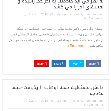
به نظر می آید حاکمیت به آخر خط رسیده و
نفسهای آخر را می کشد
arman nouri
Posted By:
on:
نوامبر 29, 2016
In:
همگانی
No Comments
آسمان دیلی نیوز: دکتر محمد ملکی در مصاحبه اختصاصی با شبکه
جهانی «دُرّ تی وی» با اشاره به حسابهای شخصی صادق لاریجانی گفت،
در طول چند ماه گذشته موضاعاتی در حال افشا شدن است که من فکر
میکنم همه...
Read more
Share
Share
Tweet
Share
داعش مسئولیت حمله اوهایو را پذیرفت+عکس
مهاجم
arman nouri
Posted By:
on:
نوامبر 29, 2016
In:
همگانی
No Comments