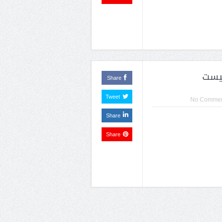
نیست
Share
Tweet
No Commen
Share
Share