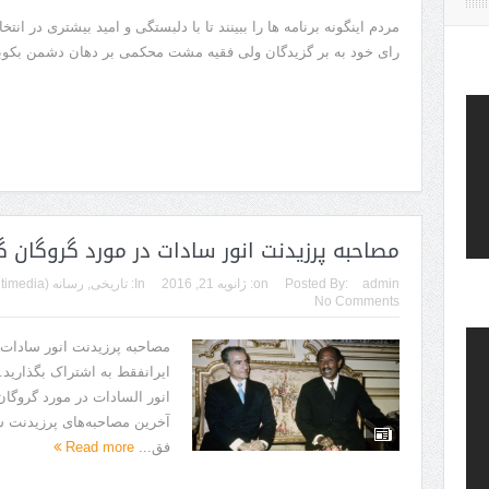
مردم اینگونه برنامه ها را ببینند تا با دلبستگی و امید بیشتری در انتخ
رای خود به بر گزیدگان ولی فقیه مشت محکمی بر دهان دشمن بکو
مصاحبه پرزیدنت انور سادات در مورد گروگان گی
admin
Posted By:
on:
ژانویه 21, 2016
In:
تاریخی
,
رسانه (Multimedia)
No Comments
مصاحبه پرزیدنت انور سادات 
ایرانفقط به اشتراک بگذارید
انور السادات در مورد گروگان 
آخرین مصاحبه‌های پرزیدنت 
فق...
Read more