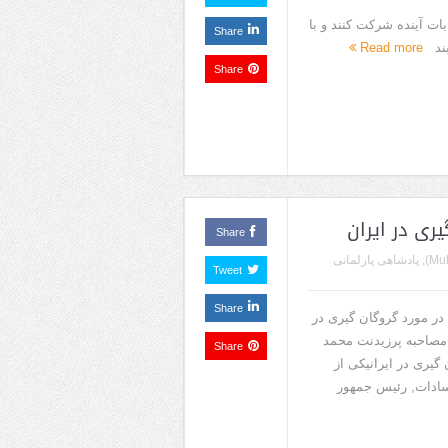
ابات آینده شرکت کنند و با
Share
بند
Read more
Share
ری در ایران
Share
,
پادشاهی پارلمانی
Tweet
Share
در مورد گروگان گیری در
.مصاحبه پرزیدنت محمد
Share
گیری در ایرانیکی‌ از
سادات, رئیس جمهور