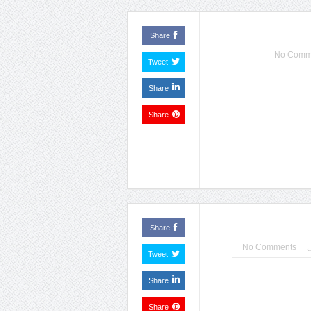
Share
No Comm
Tweet
Share
Share
Share
No Comments
Tweet
Share
Share