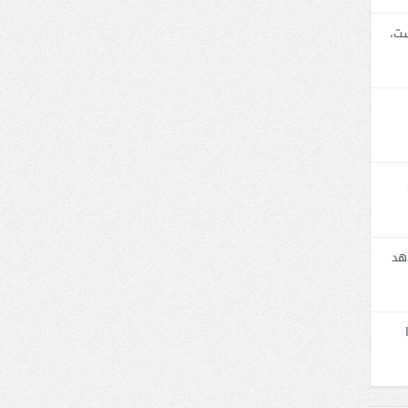
ست،
هد