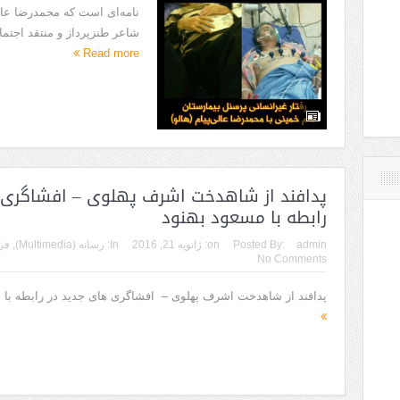
نامه‌ای است که محمدرضا عالی
شاعر طنزپرداز و منتقد اجتم
Read more
پدافند از شاهدخت اشرف پهلوی – افشاگری 
رابطه با مسعود بهنود
admin
Posted By:
on:
ژانویه 21, 2016
In:
رسانه (Multimedia)
,
فر
No Comments
پدافند از شاهدخت اشرف پهلوی – افشاگری های جدید در رابطه با 