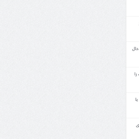
حال
را
با
ی