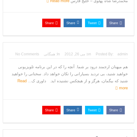
محمدرضا شاه پهلوی – خلیج فارس
Read more
Share
Share
Tweet
Share
admin
Posted By:
on:
می 26, 2012
In:
همگانی
No Comments
هم میهنان ارجمند درود بر شما. آنچه را که در این برنامه تلویزیونی
خواهید شنید، بی تردید بسیارانی را تکان خواهد داد. سخنانی را خواهید
شنید که بیگمان، هرگز و از هیچکس نشنیده اید. داوری ک...
Read
more
Share
Share
Tweet
Share