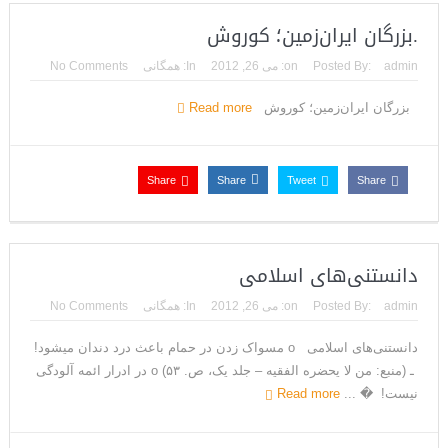
می‌دهیم
.بزرگان ایران‌زمین؛ کوروش
admin
Posted By:
on:
می 26, 2012
In:
همگانی
No Comments
بزرگان ایران‌زمین؛ کوروش
Read more
Share
Share
Tweet
Share
دانستنی‌های اسلامی
admin
Posted By:
on:
می 26, 2012
In:
همگانی
No Comments
دانستنی‌های اسلامی o مسواک زدن در حمام باعث درد دندان میشود!
ـ (منبع: من لا یحضره الفقیه – جلد یک، ص. ۵۳) o در ادرار ائمه آلودگی
نیست! � ...
Read more