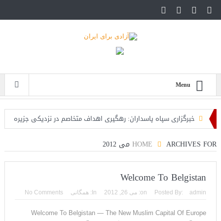
Menu
خبرگزاری سپاه پاسداران: رهگیری اهداف متخاصم در نزدیکی جزیره
قشم
ARCHIVES FOR می 2012
HOME
تحلیلگر حکومتی: تفاهم هرمز پایان بحران نیست؛ خطر جنگ همچنان
پابرجاست
Welcome To Belgistan
ایران؛ واکنش ترامپ و معاونش به اقدام تفرقه‌افکنان/سفر ژنرال
admin
Posted By:
on:
می 26, 2012
In:
همگانی
No Comments
منیر به عربستان
Welcome To Belgistan — The New Muslim Capital Of Europe