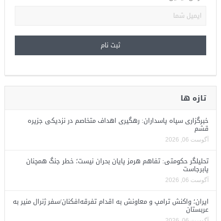
تازه ها
خبرگزاری سپاه پاسداران: رهگیری اهداف متخاصم در نزدیکی جزیره
قشم
آگوست 06, 2026
تحلیلگر حکومتی: تفاهم هرمز پایان بحران نیست؛ خطر جنگ همچنان
پابرجاست
آگوست 06, 2026
ایران؛ واکنش ترامپ و معاونش به اقدام تفرقه‌افکنان/سفر ژنرال منیر به
عربستان
آگوست 06, 2026