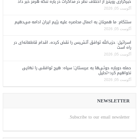
خبرگزاری رویترز از اختلاف نظر در مذاکرات در باره تنگه هرمز خبر داد
آگوست 05, 2026
سنتکام: ما همچنان به اعمال محاصره علیه رژیم ایران ادامه می‌دهیم
آگوست 05, 2026
اسرائیل: حزب‌الله توافق آتش‌بس را نقض کرده، اقدام قاطعانه‌ای در
راه است
آگوست 05, 2026
حمله دوباره حوثی‌ها به عربستان؛ سپاه: هیچ توافقی را نهایی
نخواهیم کرد+تحلیل
آگوست 05, 2026
NEWSLETTER
Subscribe to our email newsletter.