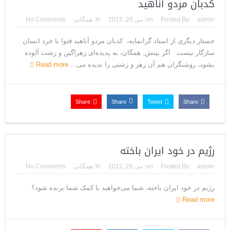
کدبان مردو آناهید
admin
Posted By:
on:
می 26, 2012
In:
همگانی
No Comments
جستار دیگری از استاد گرانمایه، کدبان مردو آناهید فتوا با خرد انسان
سازگار نیست اگر بینش ِ همگان، به پدیده‌ای زهراگین و زشت آلوده
بشود، روشنگران هم آن زهر و زشتی را ندیده می...
Read more
Share
Share
Tweet
Share
رژیم در خود ایران باخته
admin
Posted By:
on:
می 26, 2012
In:
همگانی
No Comments
رژیم در خود ایران باخته، شما می‌خواهید با کمک شما برنده شود؟
Read more