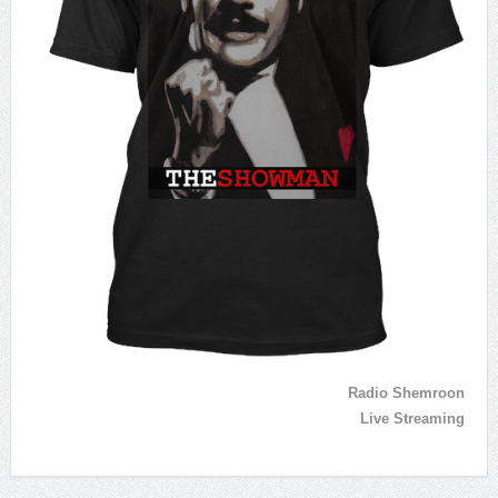
Radio Shemroon
Live Streaming