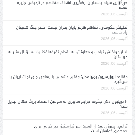
خبرگزاری سپاه پاسداران: رهگیری اهداف متخاصم در نزدیکی جزیره
قشم
آگوست 06, 2026
تحلیلگر حکومتی: تفاهم هرمز پایان بحران نیست؛ خطر جنگ همچنان
پابرجاست
آگوست 06, 2026
ایران؛ واکنش ترامپ و معاونش به اقدام تفرقه‌افکنان/سفر ژنرال منیر به
عربستان
آگوست 06, 2026
مقاله: اپوزیسیون بی‌راه‌حل؛ وقتی دشمنی با پهلوی جای نجات ایران را
می‌گیرد
آگوست 06, 2026
۱۰ تریلیون دلار؛ چگونه جرایم سایبری به سومین اقتصاد بزرگ جهان تبدیل
شد؟
آگوست 06, 2026
ترامپ: پیروزی عبدال السید اسرائیل‌ستیز، خبر خوبی برای
جمهوری‌خواهان است