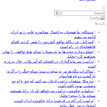
تازه ها
سنتکام: ما همچنان به اعمال محاصره علیه رژیم ایران
ادامه می‌دهیم
اسرائیل: حزب‌الله توافق آتش‌بس را نقض کرده، اقدام
قاطعانه‌ای در راه است
حمله دوباره حوثی‌ها به عربستان؛ سپاه: هیچ توافقی را نهایی
نخواهیم کرد+تحلیل
ترامپ: سرمایه‌گذاران دریافته‌اند که آمریکا در حال پیروزی
است
مذاکرات تنگه هرمز به نتیجه نرسید؛ سپاه جنگ را برگزید/
بازگشت دو ناو هواپیمابر
ونزوئلا؛ منتقدان ترامپ اذعان می‌کنند که حق با او بود
وضعیت بهبود یافته است
دیپلمات حکومتی: ترامپ می‌خواهد یک بار برای همیشه
نسخه ما را بپیچد+تحلیل
ترامپ: این آخرین فرصت برای حکومت ایران است،
امیدوارم سر عقل بیایند