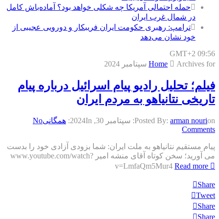
حمله احتمالی آمریکا چه شکلی خواهد بود؟ آماده‌باش کامل
در شمال غرب ایران
ترامپ: رهبری حکومت ایران فریبکار و دورویی عجیبی از
خود نشان می‌دهد
GMT+2 09:56
Archives for سپتامبر 2024
Home
فیلم؛ تحلیل رادیو پیام اسرائیل درباره پیام
تاریخی نتانیاهو به مردم ایران
on:
arman nouri
Posted By:
سپتامبر 30, 2024
In:
همگانی
No
Comments
پیام مستقیم نتانیاهو به ملت ایران: شما بزودی آزادی خود را بدست
می آورید؛ سخن کوتاه آقای منشه امیر www.youtube.com/watch?
v=LmfaQm5Mur4
Read more
Share
Tweet
Share
Share