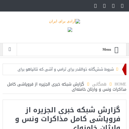
Menu
شروط شش‌گانه ذوالقدر برای ترامپ و آشی که نتانیاهو برای
ذوالقدرها پخته!
HOME
همگانی
گزارش شبکه خبری الجزیره از فروپاشی کامل
مذاکرات ونس و وارثان خامنه‌ای
ایران؛ فرمانده ارتش آمریکا به مقامات کاخ سفید: حملات هوایی
کافی نیست
گزارش شبکه خبری الجزیره از
روزنامه: محاصره دریایی صادرات نفت ایران را فلج کرد/آمریکا: خفه
فروپاشی کامل مذاکرات ونس و
خواهند شد
وارثان خامنه‌ای