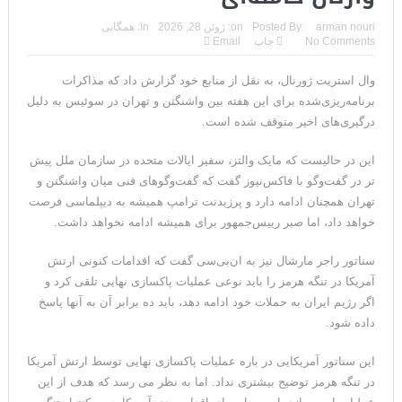
تحلیلگر سعودی: این توافق‌نامه پیامی بازدارنده در برابر حکومت
arman nouri
Posted By:
on:
ژوئن 28, 2026
In:
همگانی
No Comments
چاپ
Email
ایران است
وال استریت ژورنال، به نقل از منابع خود گزارش داد که مذاکرات
مقام آمریکایی: تصورِ بازنده بودن برای ترامپ غیرقابل‌تحمل
برنامه‌ریزی‌شده برای این هفته بین واشنگتن و تهران در سوئیس به دلیل
است+فیلم: تحلیل
درگیری‌های اخیر متوقف شده است.
مقامات آمریکایی: برخی گزارش‌ها موجب گستاخ‌تر شدن حکومت
این در حالیست که مایک والتز، سفیر ایالات متحده در سازمان ملل پیش
تر در گفت‌وگو با فاکس‌نیوز گفت که گفت‌وگوهای فنی میان واشنگتن و
ایران خواهد شد
تهران همچنان ادامه دارد و پرزیدنت ترامپ همیشه به دیپلماسی فرصت
خبرگزاری سپاه پاسداران: رهگیری اهداف متخاصم در نزدیکی جزیره
خواهد داد، اما صبر رییس‌جمهور برای همیشه ادامه نخواهد داشت.
قشم
سناتور راجر مارشال نیز به ان‌بی‌سی گفت که اقدامات کنونی ارتش
آمریکا در تنگه هرمز را باید نوعی عملیات پاکسازی نهایی تلقی کرد و
تحلیلگر حکومتی: تفاهم هرمز پایان بحران نیست؛ خطر جنگ همچنان
اگر رژیم ایران به حملات خود ادامه دهد، باید ده برابر آن به آنها پاسخ
پابرجاست
داده شود.
ایران؛ واکنش ترامپ و معاونش به اقدام تفرقه‌افکنان/سفر ژنرال
این سناتور آمریکایی در باره عملیات پاکسازی نهایی توسط ارتش آمریکا
در تنگه هرمز توضیح بیشتری نداد. اما به نظر می رسد که هدف از این
منیر به عربستان