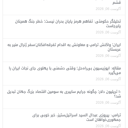
قشم
آگوست 06, 2026
تحلیلگر حکومتی: تفاهم هرمز پایان بحران نیست؛ خطر جنگ همچنان
پابرجاست
آگوست 06, 2026
ایران؛ واکنش ترامپ و معاونش به اقدام تفرقه‌افکنان/سفر ژنرال منیر به
عربستان
آگوست 06, 2026
مقاله: اپوزیسیون بی‌راه‌حل؛ وقتی دشمنی با پهلوی جای نجات ایران را
می‌گیرد
آگوست 06, 2026
۱۰ تریلیون دلار؛ چگونه جرایم سایبری به سومین اقتصاد بزرگ جهان تبدیل
شد؟
آگوست 06, 2026
ترامپ: پیروزی عبدال السید اسرائیل‌ستیز، خبر خوبی برای
جمهوری‌خواهان است
آگوست 06, 2026