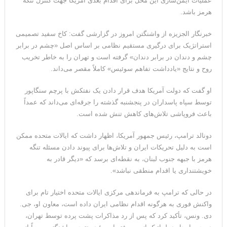
عملیات ایمن‌سازی این محل برای اقدام بعدی آمریکا جهت کنترل تنگه
مقاله: اپوزیسیون بی‌راه‌حل؛ وقتی دشمنی با پهلوی جای نجات
هرمز باشد.
ایران را می‌گیرد
خبرنگار الجزیزه از واشنگتن امروز در گزارشی گفت: کاخ سفید تصمیمی
استراتژیک برای درگیری مستقیم نظامی بر اساس اصل «چشم در برابر
چشم و دندان در برابر دندان» گرفته است و تهران را به خاطر تخریب
روح و نتایج «یادداشت تفاهم سوئیس» کاملاً مقصر می‌داند.
او گفت که دولت آمریکا هدف قرار دادن یک نفتکش با پرچم سنگاپور
توسط سپاه پاسداران در پنجشنبه گذشته را جرقه‌ای می‌داند که عمداً
باعث فروپاشی تلاش‌های کاهش تنش شده است.
دونالد ترامپ، رئیس جمهور آمریکا، اظهار داشت که ایالات متحده ممکن
است به دلیل تحریکات ایران و تلاش‌ها برای پیوند دادن مسئله تنگه
هرمز با جبهه جنوب لبنان، به نقطه‌ای برسد که «دیگر قادر به
خویشتنداری یا اقدام منطقی نباشد».
در حالی که ترامپ به فرماندهی مرکزی ایالات متحده اختیار تام برای
واکنش فوری به هرگونه اقدام نظامی ایران داده است، معاون او، جی.
دی. ونس، تأکید کرد که پس از رد مذاکرات پشت پرده توسط تهران،