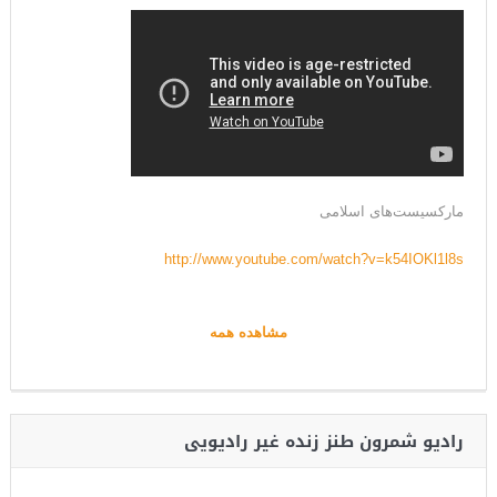
مارکسیست‌های اسلامی
http://www.youtube.com/watch?v=k54IOKl1l8s
مشاهده همه
رادیو شمرون طنز زنده غیر رادیویی