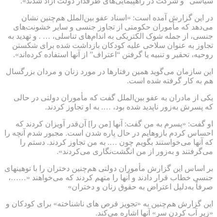
سیاسی” و شرکت در راهپیمایی‌های طرفدار دولت آزاد شدند».
در این گزارش آمده است: «اسناد عفو بین‌الملل هم‌چنین نشان
می‌دهد که مأموران حکومتی از تجاوز جنسی و سایر خشونت‌های
جنسی، از جمله شوک الکتریکی به اندام‌های تناسلی، … . و تهدید به
تجاوز به عنوان سلاحی علیه کودکان بازداشت شده برای شکستن
روحیه، تحقیر و تنبیه یا گرفتن “اعتراف” از آنها استفاده کرده‌اند».
این سازمان می‌گوید همین رفتارها در مورد زنان و مردان بزرگسال
هم به کار گرفته شده است.
یکی از مادران به عفو بین‌الملل گفت که مأموران دولتی در حالی
که پسرش به‌زور ناپدید شده بود، …. به او تجاوز کردند.
او گفت: «پسرم به من گفت: آنها [من را] آن‌قدر آویزان کردند که
احساس کردم بازوهایم در حال پاره شدن است. مجبور شدم آنچه را
که آنها می‌خواستند بگویم چون …. به من تجاوز کردند. دستم را
می‌گرفتند و به‌زور از من انگشت‌نگاری می‌کردند».
بر اساس این گزارش مأموران دولتی هم‌چنین دختران را با توهینهای
جنسی خطاب قرار دادند و آنها را متهم کردند که می‌خواهند «……،
صرفاً به‌دلیل اعتراض به حقوق زنان و دختران»
این گزارش هم‌چنین به «تجویز قرص های ناشناخته» برای کودکان و
«زیر آب کردن سر» آنها اشاره می‌کند.