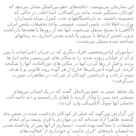
این سازمان می‌نویسد: «یافته‌های عفو بین‌الملل نشان می‌دهد که
کودکان دستگیر شده، مانند بزرگسالان، ابتدا اغلب در حالی که
چشم‌بند داشتند، به بازداشتگاههای تحت کنترل سپاه پاسداران،
وزارت اطلاعات، پلیس امنیت عمومی، واحد تحقیقات پلیس ایران
(آگاهی) یا بسیج منتقل می‌شوند. آنها بعد از روزها یا هفته‌ها بازداشت
بدون داشتن ارتباط با بیرون یا ناپدید شدن اجباری، به زندانهای
شناخته شده منتقل می‌شدند».
«مأموران لباس‌شخصی افراد دیگری که در جریان اعتراضات یا پس
از آن از خیابان ربوده شدند را به مکان های غیررسمی مانند انبارها
بردند و قبل از رها کردن آنها در مکان های دورافتاده، آنها را شکنجه
کردند. این‌گونه آدم‌ربایی‌ها خارج از هر گونه روند قانونی و با هدف
تنبیه، ارعاب و بازداشتن کودکان از شرکت در تظاهرات صورت
می‌گرفت».
یک شاهد عینی به عفو بین‌الملل گفت که در یک استان نیروهای
بسیجی چند پسر را وادار کردند با پاهای باز بایستند و «به ناحیه آلت
تناسلی آنها شوک الکتریکی وارد کردند».
این گزارش می‌گوید که خیلی از کودکان بازداشت شده در شش ماه
گذشته ظاهراً آزاد شده‌اند که در مواردی با قرار وثیقه برای انجام
تحقیقات یا محاکمه بوده است: «بسیاری از آنها پس از واداشته شدن
به امضای نامه‌های “ابراز ندامت”و خودداری از”فعالیت‌های