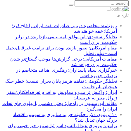
تازه ها
روزنامه: محاصره دریایی صادرات نفت ایران را فلج کرد/
آمریکا: خفه خواهند شد
تحلیلگر سعودی: این توافق‌نامه پیامی بازدارنده در برابر
حکومت ایران است
مقام آمریکایی: تصورِ بازنده بودن برای ترامپ غیرقابل‌تحمل
است+فیلم: تحلیل
مقامات آمریکایی: برخی گزارش‌ها موجب گستاخ‌تر شدن
حکومت ایران خواهد شد
خبرگزاری سپاه پاسداران: رهگیری اهداف متخاصم در
نزدیکی جزیره قشم
تحلیلگر حکومتی: تفاهم هرمز پایان بحران نیست؛ خطر جنگ
همچنان پابرجاست
ایران؛ واکنش ترامپ و معاونش به اقدام تفرقه‌افکنان/سفر
ژنرال منیر به عربستان
مقاله: اپوزیسیون بی‌راه‌حل؛ وقتی دشمنی با پهلوی جای نجات
ایران را می‌گیرد
۱۰ تریلیون دلار؛ چگونه جرایم سایبری به سومین اقتصاد
بزرگ جهان تبدیل شد؟
ترامپ: پیروزی عبدال السید اسرائیل‌ستیز، خبر خوبی برای