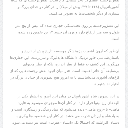
نقش‌برجسته عظیم در تالار شمالی کاخ شدند؛ نقش‌برجسته‌ای که شاه
آشوربانی‌پال (۶۶۸ تا ۶۲۷ پیش از میلاد) را در کنار دو خدای بزرگ و
شماری از دیگر شخصیت‌ها به تصویر می‌کشد.
این نقش‌برجسته بر روی تخته‌سنگی حجاری شده که بیش از پنج متر
طول و سه متر ارتفاع دارد و وزن آن حدود ۱۲ تن تخمین زده شده
است.
آن‌طور که آرون اشمیت پژوهشگر موسسه تاریخ پیش از تاریخ و
باستان‌شناسی خاور نزدیک دانشگاه هایدلبرگ و سرپرست این حفاری‌ها
می‌گوید، این کشف نه فقط از نظر اندازه، بلکه از نظر محتوای
بی‌سابقه آن حائز اهمیت است: «در میان انبوه نقش‌برجسته‌هایی که از
کاخ‌های آشوری می‌شناسیم تا به امروز هیچ تصویری از خدایان بزرگ در
اختیار نداشتیم.»
در این تصویر، شاه آشوربانیپال در میان ایزد آشور و ایشتار یکی از
الهه‌های زن نینوا قرار دارد. در کنار آن‌ها موجودی موسوم به «ایزد
ماهی» یا «روح ماهی» دیده می‌شود که نماد زندگی و رستگاری است و
به پادشاه و ایزدان قدرت می‌بخشد. در کنار این شخصیت‌ها پیکری با
دستان افراشته که احتمالا یک «انسان-عقرب» است نیز دیده می‌شود.