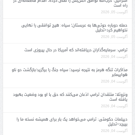
اسرائیل: حزب‌الله توافق آتش‌بس را نقض کرده، اقدام قاطعانه‌ای در
راه است
آگوست 05, 2026
حمله دوباره حوثی‌ها به عربستان؛ سپاه: هیچ توافقی را نهایی
نخواهیم کرد+تحلیل
آگوست 05, 2026
ترامپ: سرمایه‌گذاران دریافته‌اند که آمریکا در حال پیروزی است
آگوست 04, 2026
مذاکرات تنگه هرمز به نتیجه نرسید؛ سپاه جنگ را برگزید/بازگشت دو ناو
هواپیمابر
آگوست 04, 2026
ونزوئلا؛ منتقدان ترامپ اذعان می‌کنند که حق با او بود وضعیت بهبود
یافته است
آگوست 04, 2026
دیپلمات حکومتی: ترامپ می‌خواهد یک بار برای همیشه نسخه ما را
بپیچد+تحلیل
آگوست 04, 2026