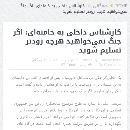
HOME
همگانی
کارشناس داخلی به خامنه‌ای: اگر جنگ
نمی‌خواهید هرچه زودتر تسلیم شوید
کارشناس داخلی به خامنه‌ای: اگر
جنگ نمی‌خواهید هرچه زودتر
تسلیم شوید
arman nouri
Posted By:
on:
نوامبر 22, 2025
In:
همگانی
No Comments
چاپ
Email
یک تحلیل‌گر حکومتی مسائل خاورمیانه پس از افشای التماس خامنه‌ای
به بن سلمان برای وساطت با ترامپ به او هشدار داده و گفته است:
دیگر زمان نداریم، اگر جنگ نمی‌خواهید، باید مذاکره کنید.
مرتضی مکی با اشاره به طرح موضوع میانجیگری ریاض بین جمهوری
اسلامی و آمریکا ادامه داد:‌ آمریکا و اروپا تلاش کردند عرصه را بر
جمهوری اسلامی تنگ‌تر کنند. آنها می خواهند اهرم فشار حداکثری را
نگهدارند تا از این طریق بتوانند تغییری ایجاد کنند. قطعا در گام های