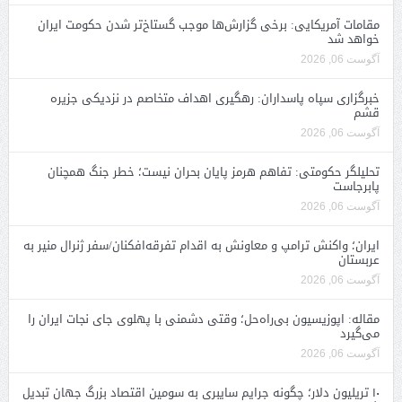
مقامات آمریکایی: برخی گزارش‌ها موجب گستاخ‌تر شدن حکومت ایران
خواهد شد
آگوست 06, 2026
خبرگزاری سپاه پاسداران: رهگیری اهداف متخاصم در نزدیکی جزیره
قشم
آگوست 06, 2026
تحلیلگر حکومتی: تفاهم هرمز پایان بحران نیست؛ خطر جنگ همچنان
پابرجاست
آگوست 06, 2026
ایران؛ واکنش ترامپ و معاونش به اقدام تفرقه‌افکنان/سفر ژنرال منیر به
عربستان
آگوست 06, 2026
مقاله: اپوزیسیون بی‌راه‌حل؛ وقتی دشمنی با پهلوی جای نجات ایران را
می‌گیرد
آگوست 06, 2026
۱۰ تریلیون دلار؛ چگونه جرایم سایبری به سومین اقتصاد بزرگ جهان تبدیل