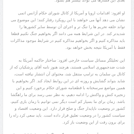
بعدی این فشارها می تواند بیشتر هم بشود.
او افزود: اقدامات اروپا و آمریکا از کانال شورای حکام آژانس اتمی
نشان می دهد آنها می خواهند با این رویکرد رفتار کنند؛ این موضوع می
تواند حلقه تحریم ها را تنگ تر و اجرای آن توسط سایر کشورها را
شدیدتر کند. در این شرایط همه می دانند اگر بخواهیم جنگ نکنیم قطعا
باید مذاکره کنیم و اگر بخواهیم مذاکره کنیم در شرایط موجود مذاکرات
فقط با آمریکا نتیجه بخش خواهد بود.
این تحلیلگر مسائل سیاست خارجی افزود: ساختار حاکمه آمریکا به
شدت ضدجمهوری اسلامی هستند، هرچند هنوز نامه آقای پزشکیان که از
کانال بن سلمان به ترامپ منتقل شد،‌ محتوای آن انتشار نیافته است،
شاید بتواند گشایش و روزنه ای در این روابط ایجاد کند. اگر بخواهیم با
همین مواضع سرسختانه با قطعنامه شورای حکام برخورد کنیم و این
زنجیره کنش و واکنش را ادامه دهیم، به نظر نمی رسد برای ما راهگشا
باشد. زمان برای ما بسیار کم است دیگر نمی توانیم با زمان بازی کنیم،
کشور در وضعیت ناپایدار جنگ و صلح قرار دارد. این وضعیت اقتصاد و
سیاست کشور را در وضعیت تعلیق قرار داده است. باید سعی کرد راه را
برای برون رفت از این وضعیت باز کرد.