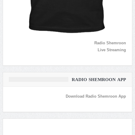
Radio Shemroon
Live Streaming
RADIO SHEMROON APP
Download Radio Shemroon App