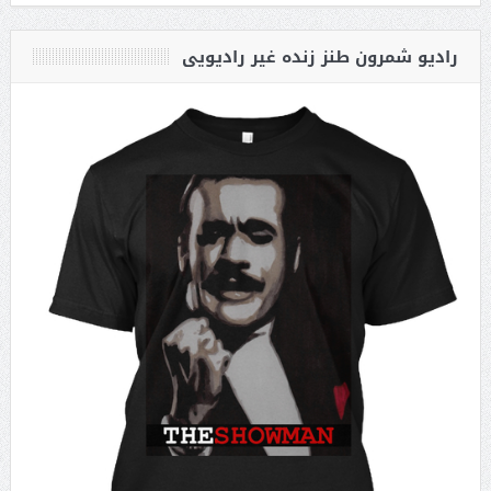
رادیو شمرون طنز زنده غیر رادیویی