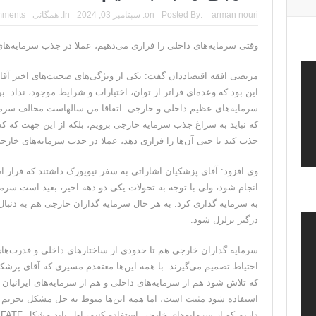
تحلیلگر حکومتی: تفاهم هرمز پایان بحران نیست؛ خطر 
arman nouri
Posted By:
on:
سپتامبر 03, 2024
In:
همگانی
mments
ایران؛ واکنش ترامپ و معاونش به اقدام تفرقه‌افکنان/سفر ژ
وقتی سرمایه‌های داخلی را فراری می‌دهیم، عملا در جذب سرمایه‌ها
مقاله: اپوزیسیون بی‌راه‌حل؛ وقتی دشمنی با پهلوی جای ن
مرتضی افقه اقتصاددان گفت: یکی از ویژگی‌های صحبت‌های اخیر آقای
۱۰ تریلیون دلار؛ چگونه جرایم سایبری به سومین اقتصاد بزرگ جهان تبدیل شد؟
سرمایه‌های عظیم داخلی و خارجی. اتفاقا من سالهاست مخالف سرمای
ترامپ: پیروزی عبدال السید اسرائیل‌ستیز، خبر خوبی برا
که نباید به سراغ جذب سرمایه خارجی برویم، بلکه از این جهت که کش
جذب کند یا حتی آن‌ها را فراری دهد، عملا در جذب سرمایه‌های خار
وی افزود: آقای پزشکیان اشاراتی به سفر نیویورک داشتند که قرار ا
انجام شود، ولی با توجه به تحولات یکی دو دهه اخیر، بعید است سرما
به سرمایه گذاری کرد. به هر حال سرمایه گذاران خارجی هم به دنبال
درگیر تزلزل شود.
سرمایه گذاران خارجی هم تا حدودی از ساختار‌های داخلی و قدرت‌های 
احتیاط تصمیم می‌گیرند. با همه این‌ها معتقدم مسیری که آقای پزشک
که تلاش شود هم از سرمایه‌های داخلی و هم از سرمایه‌های ایرانیان
د