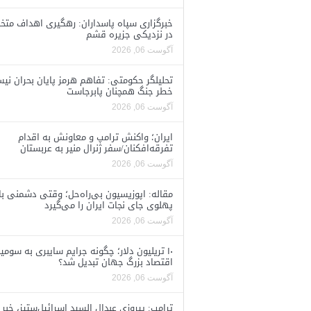
خبرگزاری سپاه پاسداران: رهگیری اهداف متخ
در نزدیکی جزیره قشم
آگوست 06, 2026
تحلیلگر حکومتی: تفاهم هرمز پایان بحران نی
خطر جنگ همچنان پابرجاست
آگوست 06, 2026
ایران؛ واکنش ترامپ و معاونش به اقدام
تفرقه‌افکنان/سفر ژنرال منیر به عربستان
آگوست 06, 2026
مقاله: اپوزیسیون بی‌راه‌حل؛ وقتی دشمنی با
پهلوی جای نجات ایران را می‌گیرد
آگوست 06, 2026
۱۰ تریلیون دلار؛ چگونه جرایم سایبری به سومی
اقتصاد بزرگ جهان تبدیل شد؟
آگوست 06, 2026
ترامپ: پیروزی عبدال السید اسرائیل‌ستیز، خبر