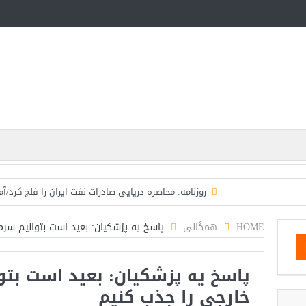
روزنامه: محاصره دریایی صادرات نفت ایران را فلج کرد/آ
تحلیلگر سعودی: این توافق‌نامه پیامی بازدارنده در ب
HOME
همگانی
پاسخ یه پزشکیان: بعید است بتوانیم سرم
مقام آمریکایی: تصورِ بازنده بودن برای ترامپ غیرقابل‌
پاسخ یه پزشکیان: بعید است بتو
مقامات آمریکایی: برخی گزارش‌ها موجب گستاخ‌تر شدن ح
خارجی را جذب کنیم
خبرگزاری سپاه پاسداران: رهگیری اهداف متخاصم 