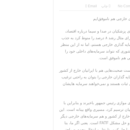
جنگ همچنان پابرجاست
No Co
چاپ
Email
نرال منیر به عربستان
ی خارجی هم ناموفق‌ایم
جات ایران را می‌گیرد
 پزشکیان در صدا و سیما درباره اقتصاد،
این بود که وعده‌ای فراتر از توان، اختیارات و شرایط موجود، نداد. برای مثال رشد ۸ درصد را منوط کرد به جذب
ه گذاری خارجی هستم، اما نه از این منظر
ی جمهوری‌خواهان است
وری که نتواند سرمایه‌های داخلی خود را
جی هم ناموفق است.
ست صحبت‌هایی هم با ایرانیان خارج از کشور
یه گذاران خارجی را بتوان به راحتی ترغیب
 ثبات هستند و نمی‌خواهند سرمایه هایشان
موازی رئیس جمهور باخبرند و بنابراین با
یان ترسیم کرد، مسیری واقع بینانه است. این
 خارج از کشور و هم سرمایه‌های خارجی دیگر
استفاده شود مثبت است، اما همه این‌ها منوط به حل مشکل تحریم و حل مشکل FATF است. یعنی اگر ما، بنا
اریم که از سرمایه‌های خارجی استفاده کنیم، اول باید مشکل FATF را حل کنیم، تا نقل و انتقال وجوه به راحتی