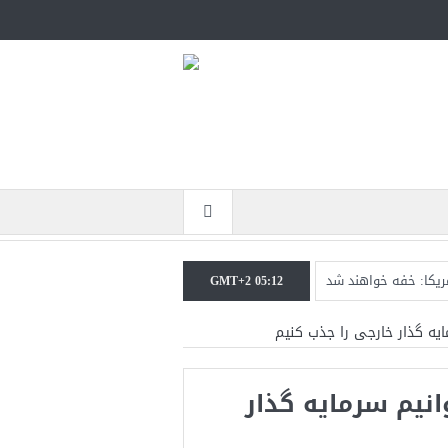
مریکا: خفه خواهند شد
GMT+2 05:12
رابر حکومت ایران است
ایه گذار خارجی را جذب کنیم
تحمل است+فیلم: تحلیل
انیم سرمایه گذار
کومت ایران خواهد شد
در نزدیکی جزیره قشم