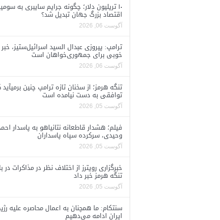
۱۰ تریلیون دلار؛ چگونه جرایم سایبری به سومی
اقتصاد بزرگ جهان تبدیل شد؟
آگوست 06, 2026
ترامپ: پیروزی عبدال السید اسرائیل‌ستیز، خبر
خوبی برای جمهوری‌خواهان است
آگوست 06, 2026
تنگه هرمز؛ از سخنان تازه ترامپ چنین برمیآید 
توافقی به دست نیامده است
آگوست 05, 2026
فیلم؛ هشدار قاطعانه نتانیاهو به پاسدار احمد
وحیدی، سرکرده سپاه پاسداران
آگوست 05, 2026
خبرگزاری رویترز از اختلاف نظر در مذاکرات در با
تنگه هرمز خبر داد
آگوست 05, 2026
سنتکام: ما همچنان به اعمال محاصره علیه رژی
ایران ادامه می‌دهیم