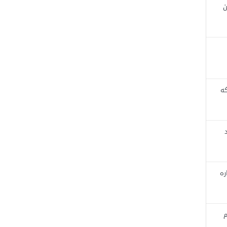
ن
که
ره
م