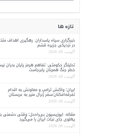
تازه ها
خبرگزاری سپاه پاسداران: رهگیری اهداف متخ
در نزدیکی جزیره قشم
آگوست 06, 2026
تحلیلگر حکومتی: تفاهم هرمز پایان بحران نی
خطر جنگ همچنان پابرجاست
آگوست 06, 2026
ایران؛ واکنش ترامپ و معاونش به اقدام
تفرقه‌افکنان/سفر ژنرال منیر به عربستان
آگوست 06, 2026
مقاله: اپوزیسیون بی‌راه‌حل؛ وقتی دشمنی با
پهلوی جای نجات ایران را می‌گیرد
آگوست 06, 2026