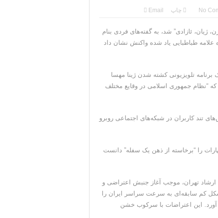
No Co
چاپ
Email
 ژیان، ئازادی” شد، بە گفتەهای فردی بنام
 علامه طباطبایی یاد شده واکنش نشان داد
 برنامه تلویزیونی کشته شدن ژینا مهسا
د کە “نظام جمهوری اسلامی در وقایع مختلف
های تند کاربران در شبکەهای اجتماعی روبرو
هارات را “برخاسته از ذهن یک سفله” دانست
 ارشاد تهران، موجب آغاز جنبش اعتراضی و
 شکل کم سابقەای به سرعت سراسر ایران را
د آورد. این اعتراضات با سرکوب خشن