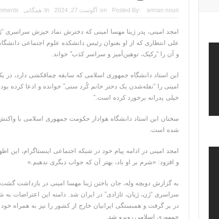
arman nouri
Posted By:
on:
آگوست 27, 2024
In:
همگانی
mments
امجد امینی، پدر ژینا مهسا امینی که دخترش نماد خیزش سراسری “ژن،
علی انتظاری که از او بعنوان رئیس دانشکده علوم اجتماعی دانشگاه
و آن را “رکیک، توهین‌آمیز و سراسر کذب” خواند.
این استاد دانشگاه جمهوری اسلامی که سابقه چماقکشی دارد، در یک
امینی را “نفله‌شدن یک دختر خانم کُرد سنی” خواندە و ادعا کردە بو
خیلی پدرانه برخورد کرده است.”
سخنان این استاد دانشگاه هوادار حکومت جمهوری اسلامی با واکنش‌
شدە است.
امجد امینی در ادامە پیام خود در شبکه اجتماعی اینستاگرام، این اظ
و افزود: «شرم بر او باد، بهتر آن که جواب دیگری ندهیم.»
به گزارش دویچه وله، جان باختن ژینا مهسا امینی در بازداشت گشت
سراسری “ژن، ژیان، ئازادی” در ایران شد. دامنە این اعتراضات بە
در بر گرفت و همبستگی ایرانیان خارج از کشور را نیز بە همراه خو
جمهوری اسلامی روبرو شد.