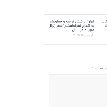
رمز
ایران؛ واکنش ترامپ و معاونش
گ
به اقدام تفرقه‌افکنان/سفر ژنرال
منیر به عربستان
آگوست 06, 2026
*
ی شده‌اند