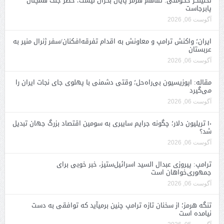
تحلیلگر حکومتی: تفاهم هرمز پایان بحران نیست؛ خطر جنگ همچنان
پابرجاست
آگوست 06, 2026
ایران؛ واکنش ترامپ و معاونش به اقدام تفرقه‌افکنان/سفر ژنرال منیر به
عربستان
آگوست 06, 2026
مقاله: اپوزیسیون بی‌راه‌حل؛ وقتی دشمنی با پهلوی جای نجات ایران را
می‌گیرد
آگوست 06, 2026
۱۰ تریلیون دلار؛ چگونه جرایم سایبری به سومین اقتصاد بزرگ جهان تبدیل
شد؟
آگوست 06, 2026
ترامپ: پیروزی عبدال السید اسرائیل‌ستیز، خبر خوبی برای
جمهوری‌خواهان است
آگوست 06, 2026
تنگه هرمز؛ از سخنان تازه ترامپ چنین برمیآید که توافقی به دست
نیامده است