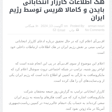
هک اطلاعات کارزار انتخاباتی
بایدن و کامالا هریس توسط رژیم
ایران
arman nouri
Posted By:
on:
آگوست 13, 2024
In:
همگانی
No Comments
چاپ
Email
اف‌بی‌آی اعلام کرد که در حال تحقیق درباره ادعای کارزار انتخاباتی
ترامپ مبنی بر نقش رژیم ایران در هک اطلاعات ارتباطات داخلی خود
است.
اعلام این موضوع از سوی اف‌بی‌آی در پی این انجام شده است که
اواخر روز شنبه، ترامپ در شبکه اجتماعی تروث سوشال اعلام کرد که
مایکروسافت به تازگی به کمپین او اطلاع داده است که رژیم ایران یکی
از وب‌سایت‌های آن را هک کرده است.
کارزار انتخاباتی ترامپ به گزارش روز جمعه محققان شرکت
مایکروسافت اشاره کرد که می گفت هکرهای وابسته به رژیم ایران
سعی کرده‌اند به حساب یک «مقام عالی‌رتبه» در کمپین ریاست‌جمهوری
آمریکا در ماه ژوئن نفوذ کنند.