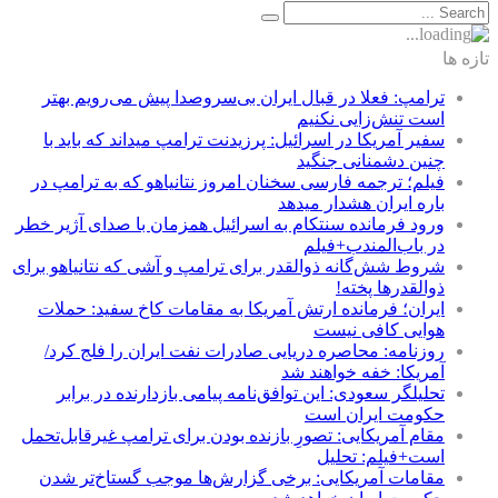
تازه ها
ترامپ: فعلا در قبال ایران بی‌سروصدا پیش می‌رویم بهتر
است تنش‌زایی نکنیم
سفیر آمریکا در اسرائیل: پرزیدنت ترامپ میداند که باید با
چنین دشمنانی جنگید
فیلم؛ ترجمه فارسی سخنان امروز نتانیاهو که به ترامپ در
باره ایران هشدار میدهد
ورود فرمانده سنتکام به اسرائیل همزمان با صدای آژیر خطر
در باب‌المندب+فیلم
شروط شش‌گانه ذوالقدر برای ترامپ و آشی که نتانیاهو برای
ذوالقدرها پخته!
ایران؛ فرمانده ارتش آمریکا به مقامات کاخ سفید: حملات
هوایی کافی نیست
روزنامه: محاصره دریایی صادرات نفت ایران را فلج کرد/
آمریکا: خفه خواهند شد
تحلیلگر سعودی: این توافق‌نامه پیامی بازدارنده در برابر
حکومت ایران است
مقام آمریکایی: تصورِ بازنده بودن برای ترامپ غیرقابل‌تحمل
است+فیلم: تحلیل
مقامات آمریکایی: برخی گزارش‌ها موجب گستاخ‌تر شدن