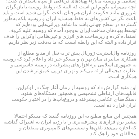
اسلامی و روسیه مابازاء پهپادهای دریافتی از سپاه پاسداران گفت:
آنچه می‌توانم بگویم این است که البته که روابط روسیه با بازیگران
شروری مانند حکومت ایران هم‌چنان باعث نگرانی شدید است و باید
باعث نگرانی کشورهای نه فقط همسایه ایران و روسیه بلکه به‌طور
گسترده در سطح جهانی باشد ما شاهد ویرانی‌هایی بوده‌ایم که
توسط پهپادهای ساخت ایران به‌وجود آمده که روسیه علیه کی‌یف
استفاده کرده و زیرساخت های انرژی و غیرنظامی اوکراین را هدف
قرار داده و البته که این رابطه ایست که ما به‌دقت زیر نظر داریم.
روزنامه وال‌استریت ژورنال پیش تر به نقل از منابع مطلع از
همکاری سایبری میان تهران و مسکو خبر داد و اعلام کرد که روسیه
به جمهوری اسلامی نرم‌افزارهای پیشرفته در زمینه جاسوسی و
نظارت دیجیتالی ارائه می‌کند و تهران در پی عمیق‌تر شدن این
همکاری است.
این منبع گزارش داد که روسیه از زمان آغاز جنگ در اوکراین،
قابلیت‌های ارتباطی-تشخیصی و همچنین دستگاه‌های شنود،
دستگاه‌های عکاسی پیشرفته و دروغ‌یاب‌ها را در اختیار حکومت
ایران قرار داده است.
همچنین این منابع مطلع به این روزنامه گفتند که مسکو احتمالا
پیشتر نرم‌افزارهای پیشرفته‌تری را با رژیم ایران به اشتراک گذاشته
که اجازه می‌دهد تلفن‌ها و سیستم‌های کامپیوتری منتقدان و
مخالفان خود را هک کند.