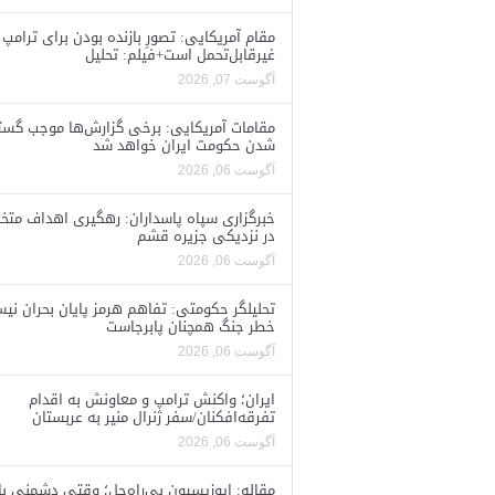
مقام آمریکایی: تصورِ بازنده بودن برای ترامپ
غیرقابل‌تحمل است+فیلم: تحلیل
آگوست 07, 2026
مقامات آمریکایی: برخی گزارش‌ها موجب گستا
شدن حکومت ایران خواهد شد
آگوست 06, 2026
خبرگزاری سپاه پاسداران: رهگیری اهداف متخ
در نزدیکی جزیره قشم
آگوست 06, 2026
تحلیلگر حکومتی: تفاهم هرمز پایان بحران نی
خطر جنگ همچنان پابرجاست
آگوست 06, 2026
ایران؛ واکنش ترامپ و معاونش به اقدام
تفرقه‌افکنان/سفر ژنرال منیر به عربستان
آگوست 06, 2026
مقاله: اپوزیسیون بی‌راه‌حل؛ وقتی دشمنی با