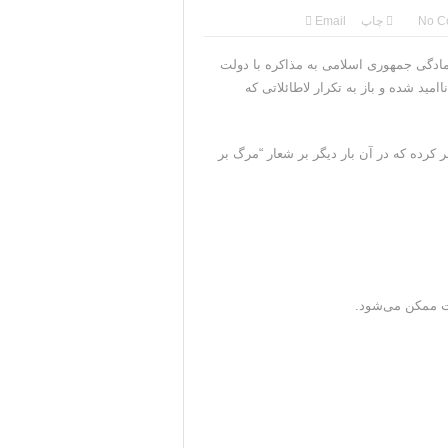
کومت ایران خواهد شد
No C
چاپ
Email
در نزدیکی جزیره قشم
ادگی جمهوری اسلامی به مذاکره با دولت
ید شده و باز به تکرار لاطائلاتی که
جنگ همچنان پابرجاست
نرال منیر به عربستان
ر کرده که در آن بار دیگر بر شعار “مرگ بر
جات ایران را می‌گیرد
ات ممکن می‌شود.