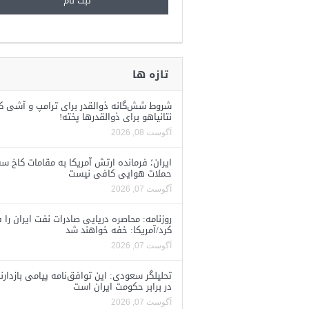
تازه ها
شروط شش‌گانه ذوالقدر برای ترامپ و آشی ک
نتانیاهو برای ذوالقدرها پخته!
آگوست 08, 2026
ایران؛ فرمانده ارتش آمریکا به مقامات کاخ سف
حملات هوایی کافی نیست
آگوست 07, 2026
روزنامه: محاصره دریایی صادرات نفت ایران را ف
کرد/آمریکا: خفه خواهند شد
آگوست 07, 2026
تحلیلگر سعودی: این توافق‌نامه پیامی بازدارن
در برابر حکومت ایران است
آگوست 07, 2026