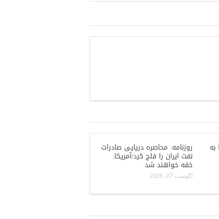
 به
روزنامه: محاصره دریایی صادرات
نفت ایران را فلج کرد/آمریکا:
خفه خواهند شد
آگوست 07, 2026