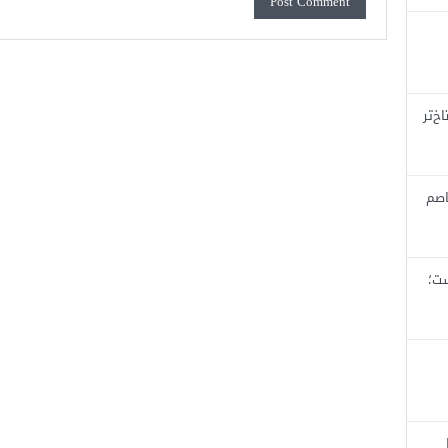
خ‌تر
اصم
ست؛