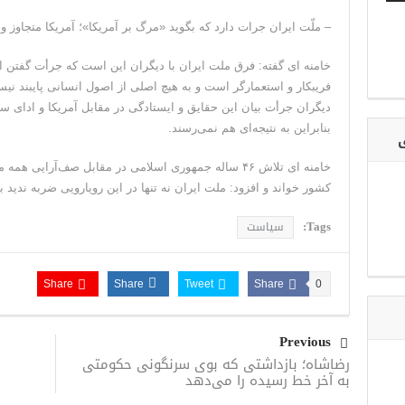
– ملّت ایران جرات دارد که بگوید «مرگ بر آمریکا»؛ آمریکا متجاوز 
خامنه ای گفته: فرق ملت ایران با دیگران این است که جرأت گفتن این
فریبکار و استعمارگر است و به هیچ اصلی از اصول انسانی پایبند نیست
دیگران جرأت بیان این حقایق و ایستادگی در مقابل آمریکا و ادای سهم 
بنابراین به نتیجه‌ای هم نمی‌رسند.
ی
خامنه ای تلاش ۴۶ ساله جمهوری اسلامی در مقابل صف‌آرایی
کشور خواند و افزود: ملت ایران نه تنها در این رویارویی ضربه ندید 
Tags:
سیاست
Share
Share
Tweet
Share
0
Previous
رضاشاه؛ بازداشتی که بوی سرنگونی حکومتی
به آخر خط رسیده را می‌دهد