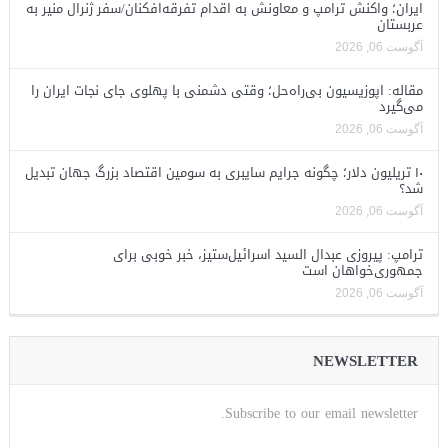
ایران؛ واکنش ترامپ و معاونش به اقدام تفرقه‌افکنان/سفر ژنرال منیر به
عربستان
آگوست 06, 2026
مقاله: اپوزیسیون بی‌راه‌حل؛ وقتی دشمنی با پهلوی جای نجات ایران را
می‌گیرد
آگوست 06, 2026
۱۰ تریلیون دلار؛ چگونه جرایم سایبری به سومین اقتصاد بزرگ جهان تبدیل
شد؟
آگوست 06, 2026
ترامپ: پیروزی عبدال السید اسرائیل‌ستیز، خبر خوبی برای
جمهوری‌خواهان است
آگوست 06, 2026
NEWSLETTER
Subscribe to our email newsletter.