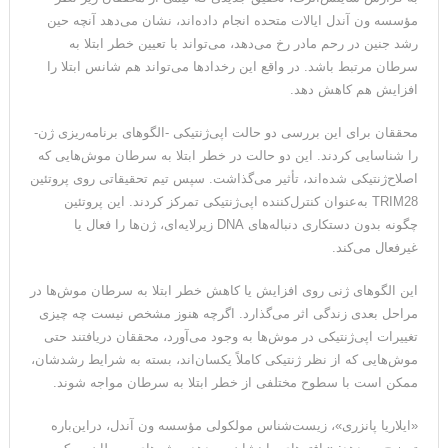
مؤسسه ون آندل ایالات متحده انجام‌ داده‌اند، نشان می‌دهد آنچه حین
رشد جنین در رحم مادر رخ می‌دهد، می‌تواند با تعیین خطر ابتلا به
سرطان مرتبط باشد. در واقع این رخدادها می‌تواند هم شانس ابتلا را
افزایش هم کاهش دهد.
محققان برای این بررسی دو حالت اپی‌ژنتیکی -الگوهای برنامه‌ریزی ژن-
را شناسایی کردند. این دو حالت در خطر ابتلا به سرطان موش‌هایی که
اصلاح‌‌ژنتیکی شده‌اند، تأثیر می‌گذاشت. سپس تیم تحقیقاتی روی پروتئین
TRIM28 به‌عنوان کنترل‌کننده اپی‌ژنتیکی تمرکز کردند. این پروتئین
چگونه بدون دستکاری دنباله‌های DNA زیرلایه‌ای، ژن‌ها را فعال یا
غیرفعال می‌کند.
این الگوهای ژنی روی افزایش یا کاهش خطر ابتلا به سرطان موش‌ها در
مراحل بعدی زندگی اثر می‌گذارد. اگرچه هنوز مشخص نیست چه چیزی
تغییرات اپی‌ژنتیکی در موش‌ها به وجود می‌آورد، محققان دریافتند حتی
موش‌هایی که از نظر ژنتیکی کاملاً یکسان‌اند، بسته به شرایط رشدشان،
ممکن است با سطوح مختلفی از خطر ابتلا به سرطان مواجه شوند.
«ایلاریا پانزری»، زیست‌شناس مولکولی مؤسسه ون آندل، دراین‌باره