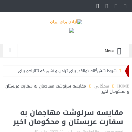
Menu
شروط شش‌گانه ذوالقدر برای ترامپ و آشی که نتانیاهو برای
ذوالقدرها پخته!
HOME
همگانی
مقایسه سرنوشت مهاجمان به سفارت عربستان
و محکومان اخیر
ایران؛ فرمانده ارتش آمریکا به مقامات کاخ سفید: حملات هوایی
کافی نیست
مقایسه سرنوشت مهاجمان به
روزنامه: محاصره دریایی صادرات نفت ایران را فلج کرد/آمریکا: خفه
سفارت عربستان و محکومان اخیر
خواهند شد
arman nouri
Posted By:
on:
مارس 11, 2023
In:
همگانی