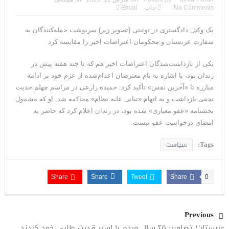
تحلیلگر سعودی: این توافق‌نامه پیامی بازدارنده در برابر حکومت
No Comments
چاپ
Email
ایران است
یک وکیل دادگستری در توئیتی (تصویر زیر) سرنوشت حمله‌کنندگان به
سفارت عربستان و محکومان اعتراضات اخیر را مقایسه کرد
مقام آمریکایی: تصورِ بازنده بودن برای ترامپ غیرقابل‌تحمل
یکی از بازداشت‌شدگان اعتراضات اخیر هم که تا چند هفته پیش در
است+فیلم: تحلیل
زندان بود، با اشاره به نام معترضان اعدام‌شده از عزم خود بر ادامه
مقامات آمریکایی: برخی گزارش‌ها موجب گستاخ‌تر شدن حکومت
مبارزه تا «آخرین نفس» تأکید کرد. حمیده زارعی در مراسم چهلم حدیث
نجفی بازداشت و به اتهام «تبانی علیه نظام» محاکمه شد. او که مشمول
ایران خواهد شد
بخشنامه «عفو معیاری» شده بود، در زندان اعلام کرد که حاضر به
امضای درخواست عفو نیست.
خبرگزاری سپاه پاسداران: رهگیری اهداف متخاصم در نزدیکی جزیره
Tags:
سیاست
قشم
تحلیلگر حکومتی: تفاهم هرمز پایان بحران نیست؛ خطر جنگ همچنان
Share
Share
Tweet
Share
0
پابرجاست
ایران؛ واکنش ترامپ و معاونش به اقدام تفرقه‌افکنان/سفر ژنرال
Previous
منیر به عربستان
عربستان؛ تصاویر: ۲۵ سال مردم را اسیر قدرت طلبی خود کردند