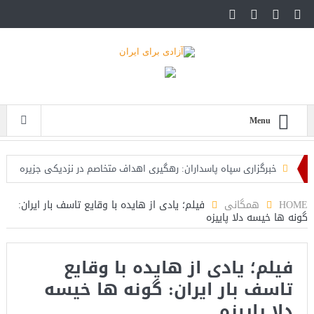
Menu
خبرگزاری سپاه پاسداران: رهگیری اهداف متخاصم در نزدیکی جزیره
قشم
HOME
همگانی
فیلم؛ یادی از هایده با وقایع تاسف بار ایران:
گونه ها خیسه دلا پاییزه
تحلیلگر حکومتی: تفاهم هرمز پایان بحران نیست؛ خطر جنگ همچنان
پابرجاست
فیلم؛ یادی از هایده با وقایع
ایران؛ واکنش ترامپ و معاونش به اقدام تفرقه‌افکنان/سفر ژنرال
تاسف بار ایران: گونه ها خیسه
منیر به عربستان
دلا پاییزه