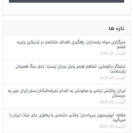
تازه ها
خبرگزاری سپاه پاسداران: رهگیری اهداف متخاصم در نزدیکی جزیره
قشم
آگوست 06, 2026
تحلیلگر حکومتی: تفاهم هرمز پایان بحران نیست؛ خطر جنگ همچنان
پابرجاست
آگوست 06, 2026
ایران؛ واکنش ترامپ و معاونش به اقدام تفرقه‌افکنان/سفر ژنرال منیر به
عربستان
آگوست 06, 2026
مقاله: اپوزیسیون بی‌راه‌حل؛ وقتی دشمنی با پهلوی جای نجات ایران را
می‌گیرد
آگوست 06, 2026